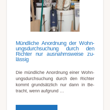
Münd­liche An­ord­nung der Wohn­
ungs­durch­such­ung durch den
Richt­er nur aus­nahms­weise zu­
lässig
Die münd­liche An­ord­nung einer Wohn­
ungs­durch­such­ung durch den Richter
kommt grund­sätz­lich nur dann in Be­
tracht, wenn auf­grund …