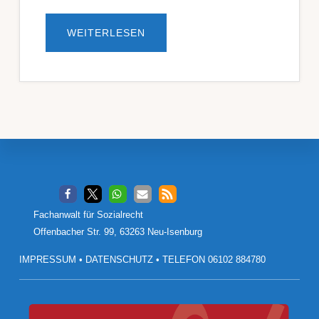
ÜBERÖRTLICHE
WEITERLESEN
ZUSTÄNDIGKEIT
DER
HESSISCHEN
SOZIALGERICHTE
AB
1.
JANUAR
2010
Footer
Fachanwalt für Sozialrecht
Offenbacher Str. 99, 63263 Neu-Isenburg
IMPRESSUM
•
DATENSCHUTZ
•
TELEFON 06102 884780