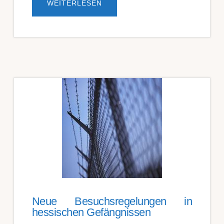
ÜBERMÜND­
WEITERLESEN
LICHE
AN­
ORD­
NUNG
DER
WOHN­
UNGS­
DURCH­
SUCH­
UNG
DURCH
DEN
RICHT­
ER
NUR
AUS­
NAHMS­
WEISE
ZU­
LÄSSIG
Neue Besuchsregelungen in
hessischen Gefängnissen