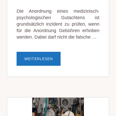
Die Anordnung eines medizinisch-
psychologischen Gutachtens ist
grundsätzlich inzident zu prüfen, wenn
für die Anordnung Gebühren erhoben
werden. Dabei darf nicht die falsche …
ÜBERMPU
WEITERLESEN
ANORDNUNG:
TRENNUNG
ZWISCHEN
ALKOHOL­
ABHÄNGIG­
KEIT
UND
ALKOHOL­
MISS­
BRAUCH