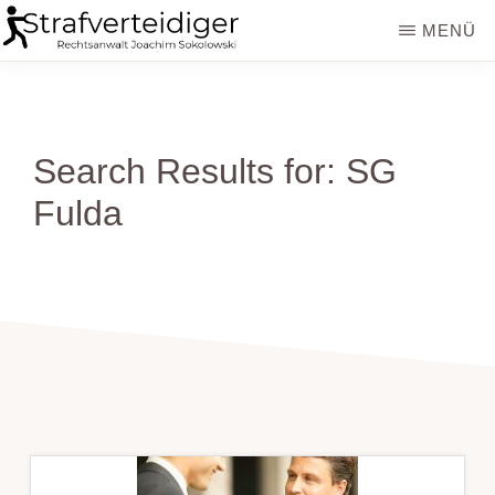
Zum
MENÜ
Inhalt
STRAFVERTEIDIGER
Rechtsanwalt
springen
Strafrecht
-
Search Results for: SG
Fachanwalt
Fulda
für
Sozialrecht
-
Sokolowski