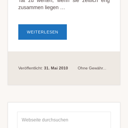
Tat zu werten, wenn sie zeitlich eng
zusammen liegen …
ÜBERHANDLUNGSEINHEIT
WEITERLESEN
BEI
ZWEI
ABHEBUNGEN
VOM
GELDAUTOMATEN
Veröffentlicht:
31. Mai 2010
Ohne Gewähr...
Seitenspalte
Webseite
durchsuchen