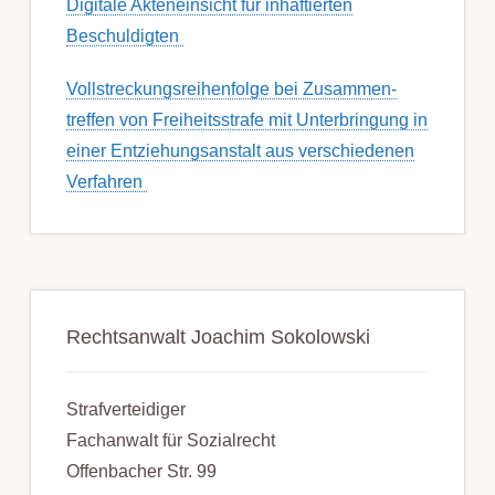
Digitale Akteneinsicht für inhaftierten
Beschuldigten
Voll­streckungs­­­reihenfolge bei Zusamm­­en­
treffen von Frei­heits­strafe mit Unter­bring­ung in
einer Ent­ziehungs­anstalt aus ver­schied­enen
Ver­fahren
Rechtsanwalt Joachim Sokolowski
Strafverteidiger
Fachanwalt für Sozialrecht
Offenbacher Str. 99