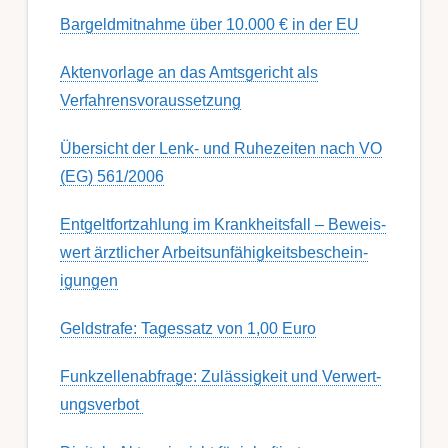
Bargeldmitnahme über 10.000 € in der EU
Aktenvorlage an das Amtsgericht als
Verfahrensvoraussetzung
Übersicht der Lenk- und Ruhezeiten nach VO
(EG) 561/2006
Ent­gelt­fort­zahl­ung im Krank­heits­fall – Be­weis­
wert ärzt­lich­er Ar­beits­un­fähig­keits­be­schein­
igung­en
Geldstrafe: Tagessatz von 1,00 Euro
Funk­zell­en­ab­fra­ge: Zu­lässig­keit und Ver­wert­
ungs­ver­bot