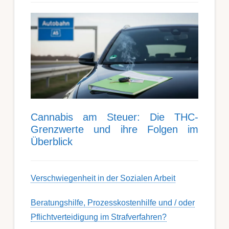
Can­nabis am Steu­er: Die THC-
Grenz­werte und ihre Folgen im
Über­blick
Ver­schwieg­en­heit in der Soz­ial­en Ar­beit
Berat­ungs­hil­fe, Pro­zess­kost­en­hilfe und / oder
Pflicht­ver­teidig­ung im Strafverfahren?