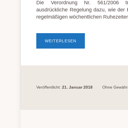
Die Verordnung Nr. 561/2006 tr
ausdrückliche Regelung dazu, wie der 
regelmäßigen wöchentlichen Ruhezeite
ÜBERDIE
WEITERLESEN
WÖCHENTLICHE
RUHEZEIT
DARF
NICHT
IM
LKW
VERBRACHT
WERDEN
Veröffentlicht:
21. Januar 2018
Ohne Gewähr.