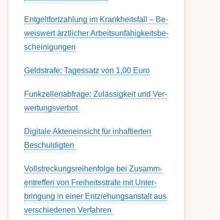
Ent­gelt­fort­zahl­ung im Krank­heits­fall – Be­
weis­wert ärzt­lich­er Ar­beits­un­fähig­keits­be­
schein­igung­en
Geldstrafe: Tagessatz von 1,00 Euro
Funk­zell­en­ab­fra­ge: Zu­lässig­keit und Ver­
wert­ungs­ver­bot
Digitale Akteneinsicht für inhaftierten
Beschuldigten
Voll­streckungs­­­reihenfolge bei Zusamm­­
en­treffen von Frei­heits­strafe mit Unter­
bring­ung in einer Ent­ziehungs­anstalt aus
ver­schied­enen Ver­fahren