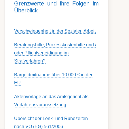
Grenz­werte und ihre Folgen im
Über­blick
Ver­schwieg­en­heit in der Soz­ial­en Ar­beit
Berat­ungs­hil­fe, Pro­zess­kost­en­hilfe und /
oder Pflicht­ver­teidig­ung im
Strafverfahren?
Bargeldmitnahme über 10.000 € in der
EU
Aktenvorlage an das Amtsgericht als
Verfahrensvoraussetzung
Übersicht der Lenk- und Ruhezeiten
nach VO (EG) 561/2006