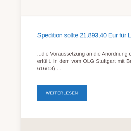
Spedition sollte 21.893,40 Eur für
...die Voraussetzung an die Anordnung d
erfüllt. In dem vom OLG Stuttgart mit 
616/13) …
ÜBERSPEDITION
WEITERLESEN
SOLLTE
21.893,40
EUR
FÜR
LENKZEITVERSTÖSSE Z
AHLEN…