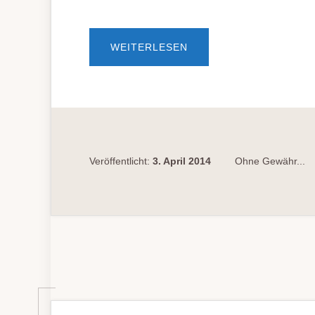
ÜBERBUSS- U
WEITERLESEN
ND V
ERWARNUNGSGELDER 
EI V
ERSTÖSSEN GE
GEN DI
E LE
NK- UN
D RU
HEZEITEN
Veröffentlicht:
3. April 2014
Ohne Gewähr...