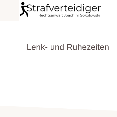
Zur
Zum
Zur
Hauptnavigation
Inhalt
Seitenspalte
STRAFVERTEIDIGER
springen
springen
springen
Rechtsanwalt
Strafrecht
-
Lenk- und Ruhezeiten
Fachanwalt
für
Sozialrecht
-
Sokolowski