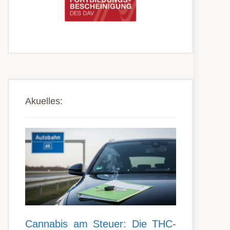
Akuelles:
Can­nabis am Steu­er: Die THC-