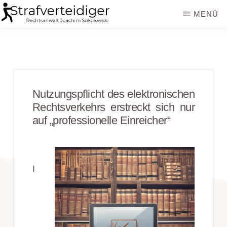
Zum
Zur
MENÜ
Inhalt
Seitenspalte
STRAFVERTEIDIGER
Rechtsanwalt
springen
springen
Strafrecht
-
Fachanwalt
Nutzungspflicht des elektronischen
für
Rechtsverkehrs erstreckt sich nur
Sozialrecht
auf „professionelle Einreicher“
-
Sokolowski
I