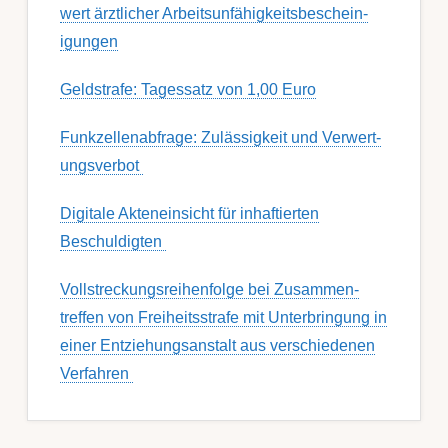
wert ärzt­lich­er Ar­beits­un­fähig­keits­be­schein­
igung­en
Geldstrafe: Tagessatz von 1,00 Euro
Funk­zell­en­ab­fra­ge: Zu­lässig­keit und Ver­wert­
ungs­ver­bot
Digitale Akteneinsicht für inhaftierten
Beschuldigten
Voll­streckungs­­­reihenfolge bei Zusamm­­en­
treffen von Frei­heits­strafe mit Unter­bring­ung in
einer Ent­ziehungs­anstalt aus ver­schied­enen
Ver­fahren