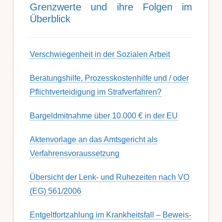
Grenz­werte und ihre Folgen im
Über­blick
Ver­schwieg­en­heit in der Soz­ial­en Ar­beit
Berat­ungs­hil­fe, Pro­zess­kost­en­hilfe und / oder
Pflicht­ver­teidig­ung im Strafverfahren?
Bargeldmitnahme über 10.000 € in der EU
Aktenvorlage an das Amtsgericht als
Verfahrensvoraussetzung
Übersicht der Lenk- und Ruhezeiten nach VO
(EG) 561/2006
Ent­gelt­fort­zahl­ung im Krank­heits­fall – Be­weis­