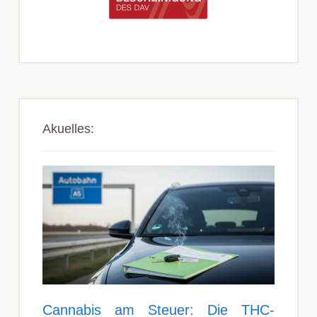
Akuelles:
Can­nabis am Steu­er: Die THC-