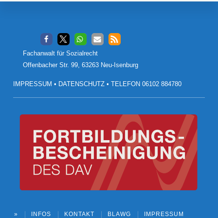
Footer
Fachanwalt für Sozialrecht
Offenbacher Str. 99, 63263 Neu-Isenburg
IMPRESSUM
•
DATENSCHUTZ
•
TELEFON 06102 884780
»
INFOS
KONTAKT
BLAWG
IMPRESSUM