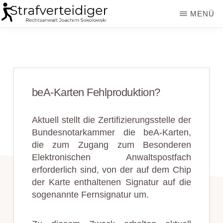
Zum
Zur
MENÜ
Inhalt
Seitenspalte
STRAFVERTEIDIGER
Rechtsanwalt
springen
springen
Strafrecht
-
Fachanwalt
beA-Karten Fehlproduktion?
für
Sozialrecht
Aktuell stellt die Zertifizierungsstelle der
-
Bundesnotarkammer die beA-Karten,
die zum Zugang zum Besonderen
Sokolowski
Elektronischen Anwaltspostfach
erforderlich sind, von der auf dem Chip
der Karte enthaltenen Signatur auf die
sogenannte Fernsignatur um.