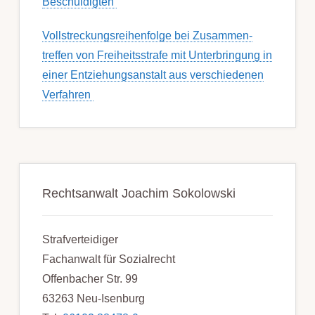
Beschuldigten
Voll­streckungs­­­reihenfolge bei Zusamm­­en­
treffen von Frei­heits­strafe mit Unter­bring­ung in
einer Ent­ziehungs­anstalt aus ver­schied­enen
Ver­fahren
Rechtsanwalt Joachim Sokolowski
Strafverteidiger
Fachanwalt für Sozialrecht
Offenbacher Str. 99
63263 Neu-Isenburg