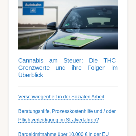
Can­nabis am Steu­er: Die THC-
Grenz­werte und ihre Folgen im
Über­blick
Ver­schwieg­en­heit in der Soz­ial­en Ar­beit
Berat­ungs­hil­fe, Pro­zess­kost­en­hilfe und / oder
Pflicht­ver­teidig­ung im Strafverfahren?
Bargeldmitnahme über 10.000 € in der EU