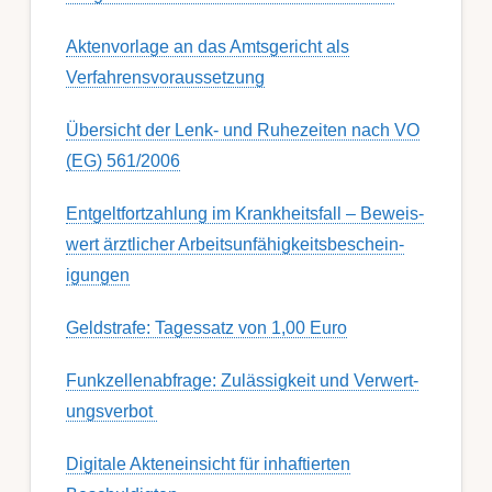
Aktenvorlage an das Amtsgericht als
Verfahrensvoraussetzung
Übersicht der Lenk- und Ruhezeiten nach VO
(EG) 561/2006
Ent­gelt­fort­zahl­ung im Krank­heits­fall – Be­weis­
wert ärzt­lich­er Ar­beits­un­fähig­keits­be­schein­
igung­en
Geldstrafe: Tagessatz von 1,00 Euro
Funk­zell­en­ab­fra­ge: Zu­lässig­keit und Ver­wert­
ungs­ver­bot
Digitale Akteneinsicht für inhaftierten