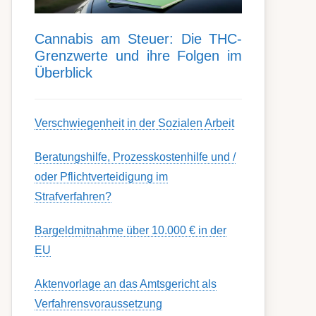
Can­nabis am Steu­er: Die THC-
Grenz­werte und ihre Folgen im
Über­blick
Ver­schwieg­en­heit in der Soz­ial­en Ar­beit
Berat­ungs­hil­fe, Pro­zess­kost­en­hilfe und /
oder Pflicht­ver­teidig­ung im
Strafverfahren?
Bargeldmitnahme über 10.000 € in der
EU
Aktenvorlage an das Amtsgericht als
Verfahrensvoraussetzung