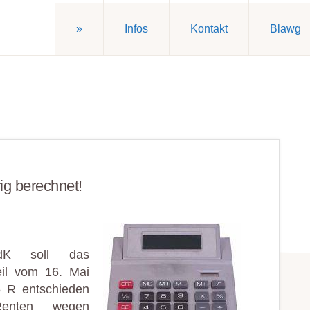
»
Infos
Kontakt
Blawg
ig berechnet!
dK soll das
eil vom 16. Mai
 R entschieden
enten wegen