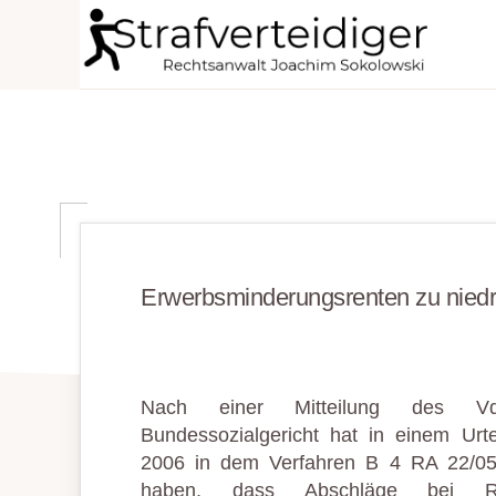
Zur
Zum
Zur
Hauptnavigation
Inhalt
Seitenspalte
STRAFVERTEIDIGER
springen
springen
springen
Rechtsanwalt
Strafrecht
-
Fachanwalt
für
Sozialrecht
Erwerbsminderungsrenten zu niedr
-
Sokolowski
Nach einer Mitteilung des V
Bundessozialgericht hat in einem Urt
2006 in dem Verfahren B 4 RA 22/05
haben, dass Abschläge bei R