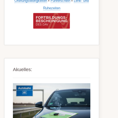
Ordnungswidrigkeiten
•
Führerschein
•
Lenk- und
Ruhezeiten
Akuelles: