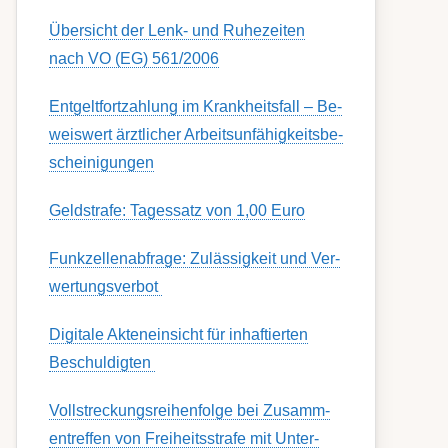
Übersicht der Lenk- und Ruhezeiten
nach VO (EG) 561/2006
Ent­gelt­fort­zahl­ung im Krank­heits­fall – Be­
weis­wert ärzt­lich­er Ar­beits­un­fähig­keits­be­
schein­igung­en
Geldstrafe: Tagessatz von 1,00 Euro
Funk­zell­en­ab­fra­ge: Zu­lässig­keit und Ver­
wert­ungs­ver­bot
Digitale Akteneinsicht für inhaftierten
Beschuldigten
Voll­streckungs­­­reihenfolge bei Zusamm­­
en­treffen von Frei­heits­strafe mit Unter­