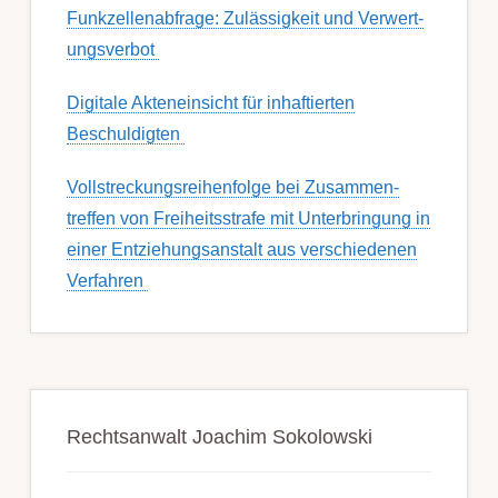
Funk­zell­en­ab­fra­ge: Zu­lässig­keit und Ver­wert­
ungs­ver­bot
Digitale Akteneinsicht für inhaftierten
Beschuldigten
Voll­streckungs­­­reihenfolge bei Zusamm­­en­
treffen von Frei­heits­strafe mit Unter­bring­ung in
einer Ent­ziehungs­anstalt aus ver­schied­enen
Ver­fahren
Rechtsanwalt Joachim Sokolowski