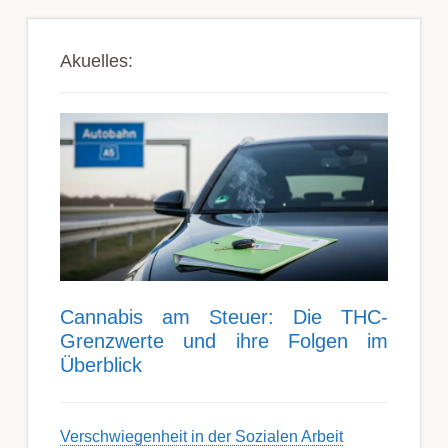
Akuelles:
Can­nabis am Steu­er: Die THC-
Grenz­werte und ihre Folgen im
Über­blick
Ver­schwieg­en­heit in der Soz­ial­en Ar­beit