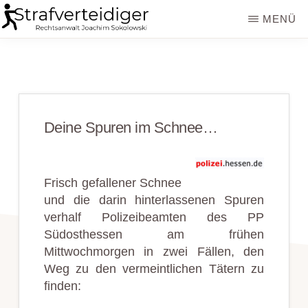
Zum
Zur
MENÜ
Inhalt
Seitenspalte
STRAFVERTEIDIGER
Rechtsanwalt
springen
springen
Strafrecht
-
Fachanwalt
Deine Spuren im Schnee…
für
Sozialrecht
-
Frisch gefallener Schnee
und die darin hinterlassenen Spuren
Sokolowski
verhalf Polizeibeamten des PP
Südosthessen am frühen
Mittwochmorgen in zwei Fällen, den
Weg zu den vermeintlichen Tätern zu
finden: