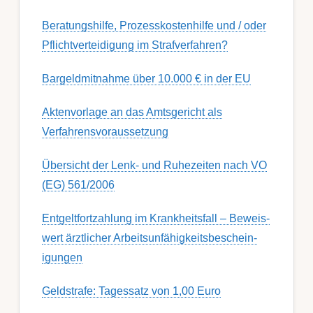
Berat­ungs­hil­fe, Pro­zess­kost­en­hilfe und / oder
Pflicht­ver­teidig­ung im Strafverfahren?
Bargeldmitnahme über 10.000 € in der EU
Aktenvorlage an das Amtsgericht als
Verfahrensvoraussetzung
Übersicht der Lenk- und Ruhezeiten nach VO
(EG) 561/2006
Ent­gelt­fort­zahl­ung im Krank­heits­fall – Be­weis­
wert ärzt­lich­er Ar­beits­un­fähig­keits­be­schein­
igung­en
Geldstrafe: Tagessatz von 1,00 Euro