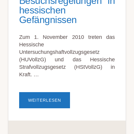
Besuchsregelungen in
hessischen
Gefängnissen
Zum 1. November 2010 treten das
Hessische
Untersuchungshaftvollzugsgesetz
(HUVollzG) und das Hessische
Strafvollzugsgesetz (HStVollzG) in
Kraft. …
ÜBERNEUE
WEITERLESEN
BESUCHSREGELUNGEN
IN
HESSISCHEN
GEFÄNGNISSEN