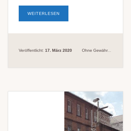
ÜBERZUTRITT
WEITERLESEN
ZU
GERICHTEN:
HAND­
LUNGS­
EMPFEHL­
UNG­
EN
DES
HESS.
Veröffentlicht:
17. März 2020
Ohne Gewähr...
JUSTIZ­
MINISTER­
IUMS