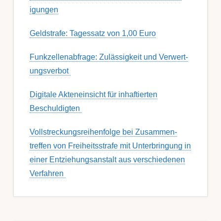
igung­en
Geldstrafe: Tagessatz von 1,00 Euro
Funk­zell­en­ab­fra­ge: Zu­lässig­keit und Ver­wert­
ungs­ver­bot
Digitale Akteneinsicht für inhaftierten
Beschuldigten
Voll­streckungs­­­reihenfolge bei Zusamm­­en­
treffen von Frei­heits­strafe mit Unter­bring­ung in
einer Ent­ziehungs­anstalt aus ver­schied­enen
Ver­fahren