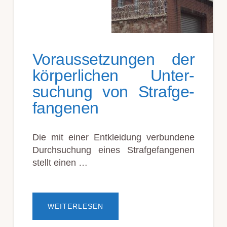
Voraus­setzung­en der
körper­lichen Unter­
such­ung von Straf­ge­
fang­en­en
Die mit ein­er Ent­kleid­ung ver­bundene
Durch­such­ung eines Straf­ge­fang­en­en
stellt ein­en …
ÜBERVORAUS­
WEITERLESEN
SETZUNG­
EN