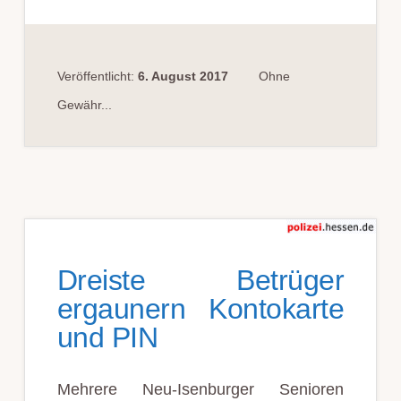
DER
KÖRPER­
LICHEN
UNTER­
SUCH­
UNG
VON
Veröffentlicht:
6. August 2017
Ohne
STRAF­
GE­
Gewähr...
FANG­
EN­
EN
Dreiste Betrüger
ergaunern Kontokarte
und PIN
Mehrere Neu-Isenburger Senioren