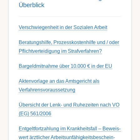
Über­blick
Ver­schwieg­en­heit in der Soz­ial­en Ar­beit
Berat­ungs­hil­fe, Pro­zess­kost­en­hilfe und / oder
Pflicht­ver­teidig­ung im Strafverfahren?
Bargeldmitnahme über 10.000 € in der EU
Aktenvorlage an das Amtsgericht als
Verfahrensvoraussetzung
Übersicht der Lenk- und Ruhezeiten nach VO
(EG) 561/2006
Ent­gelt­fort­zahl­ung im Krank­heits­fall – Be­weis­
wert ärzt­lich­er Ar­beits­un­fähig­keits­be­schein­