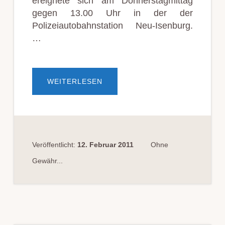
ereignete sich am Donnerstagmittag
gegen 13.00 Uhr in der der
Polizeiautobahnstation Neu-Isenburg.
…
ÜBERPOLIZEIAUTOBAHNSTATIO
WEITERLESEN
MIT
MOTEL
VERWECHSELT
Veröffentlicht:
12. Februar 2011
Ohne
Gewähr...