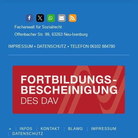
Footer
Fachanwalt für Sozialrecht
Offenbacher Str. 99, 63263 Neu-Isenburg
IMPRESSUM
•
DATENSCHUTZ
•
TELEFON 06102 884780
»
INFOS
KONTAKT
BLAWG
IMPRESSUM
DATENSCHUTZ