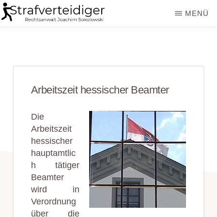
Zum
Zur
MENÜ
Inhalt
Seitenspalte
STRAFVERTEIDIGER
Rechtsanwalt
springen
springen
Strafrecht
-
Fachanwalt
Arbeitszeit hessischer Beamter
für
Sozialrecht
Die
-
Arbeitszeit
hessischer
Sokolowski
hauptamtlic
h tätiger
Beamter
wird in
Verordnung
über die