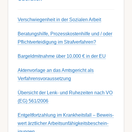
Ver­schwieg­en­heit in der Soz­ial­en Ar­beit
Berat­ungs­hil­fe, Pro­zess­kost­en­hilfe und / oder
Pflicht­ver­teidig­ung im Strafverfahren?
Bargeldmitnahme über 10.000 € in der EU
Aktenvorlage an das Amtsgericht als
Verfahrensvoraussetzung
Übersicht der Lenk- und Ruhezeiten nach VO
(EG) 561/2006
Ent­gelt­fort­zahl­ung im Krank­heits­fall – Be­weis­
wert ärzt­lich­er Ar­beits­un­fähig­keits­be­schein­
igung­en