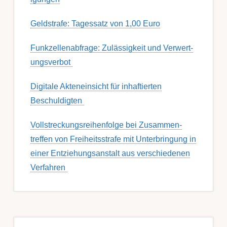
Geldstrafe: Tagessatz von 1,00 Euro
Funk­zell­en­ab­fra­ge: Zu­lässig­keit und Ver­wert­
ungs­ver­bot
Digitale Akteneinsicht für inhaftierten
Beschuldigten
Voll­streckungs­­­reihenfolge bei Zusamm­­en­
treffen von Frei­heits­strafe mit Unter­bring­ung in
einer Ent­ziehungs­anstalt aus ver­schied­enen
Ver­fahren