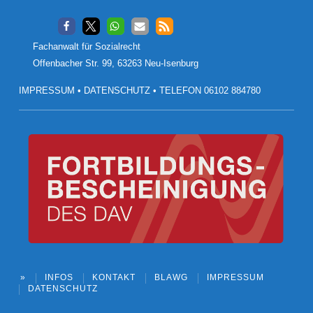
Footer
Fachanwalt für Sozialrecht
Offenbacher Str. 99, 63263 Neu-Isenburg
IMPRESSUM
•
DATENSCHUTZ
•
TELEFON 06102 884780
»
INFOS
KONTAKT
BLAWG
IMPRESSUM
DATENSCHUTZ