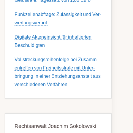
Geldstrafe: Tagessatz von 1,00 Euro
Funk­zell­en­ab­fra­ge: Zu­lässig­keit und Ver­
wert­ungs­ver­bot
Digitale Akteneinsicht für inhaftierten
Beschuldigten
Voll­streckungs­­­reihenfolge bei Zusamm­­
en­treffen von Frei­heits­strafe mit Unter­
bring­ung in einer Ent­ziehungs­anstalt aus
ver­schied­enen Ver­fahren
Rechtsanwalt Joachim Sokolowski