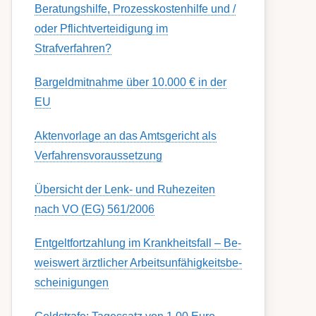
Berat­ungs­hil­fe, Pro­zess­kost­en­hilfe und /
oder Pflicht­ver­teidig­ung im
Strafverfahren?
Bargeldmitnahme über 10.000 € in der
EU
Aktenvorlage an das Amtsgericht als
Verfahrensvoraussetzung
Übersicht der Lenk- und Ruhezeiten
nach VO (EG) 561/2006
Ent­gelt­fort­zahl­ung im Krank­heits­fall – Be­
weis­wert ärzt­lich­er Ar­beits­un­fähig­keits­be­
schein­igung­en