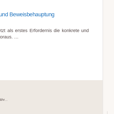
l und Beweisbehauptung
zt als erstes Erfordernis die konkrete und
voraus. …
hr...