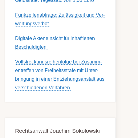
Geldstrafe: Tagessatz von 1,00 Euro
Funk­zell­en­ab­fra­ge: Zu­lässig­keit und Ver­
wert­ungs­ver­bot
Digitale Akteneinsicht für inhaftierten
Beschuldigten
Voll­streckungs­­­reihenfolge bei Zusamm­­
en­treffen von Frei­heits­strafe mit Unter­
bring­ung in einer Ent­ziehungs­anstalt aus
ver­schied­enen Ver­fahren
Rechtsanwalt Joachim Sokolowski