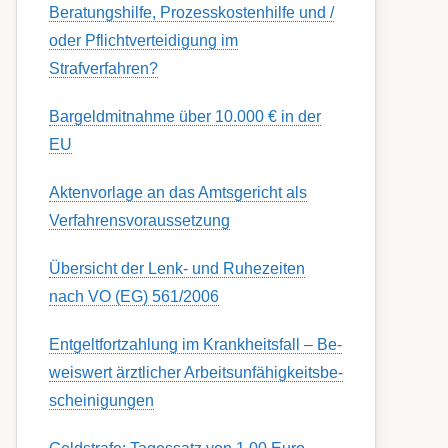
Berat­ungs­hil­fe, Pro­zess­kost­en­hilfe und /
oder Pflicht­ver­teidig­ung im
Strafverfahren?
Bargeldmitnahme über 10.000 € in der
EU
Aktenvorlage an das Amtsgericht als
Verfahrensvoraussetzung
Übersicht der Lenk- und Ruhezeiten
nach VO (EG) 561/2006
Ent­gelt­fort­zahl­ung im Krank­heits­fall – Be­
weis­wert ärzt­lich­er Ar­beits­un­fähig­keits­be­
schein­igung­en