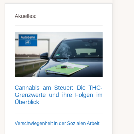
Akuelles:
Can­nabis am Steu­er: Die THC-
Grenz­werte und ihre Folgen im
Über­blick
Ver­schwieg­en­heit in der Soz­ial­en Ar­beit