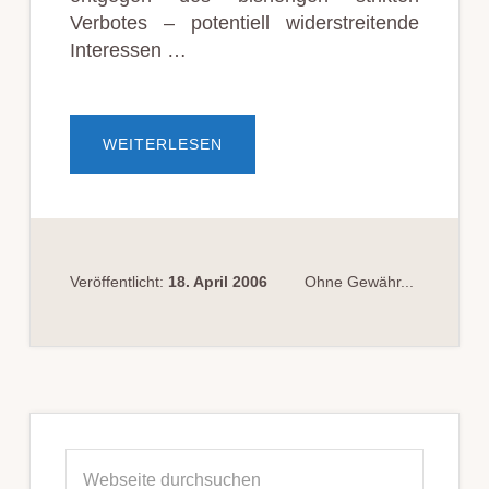
Verbotes – potentiell widerstreitende
Interessen …
ÜBERREGELUNG
WEITERLESEN
ZU
WIDERSTREITENDEN
INTERESSEN
WIRD
ZUM
1.
JULI
2006
NEU
Veröffentlicht:
18. April 2006
Ohne Gewähr...
GEFASST
Seitenspalte
Webseite