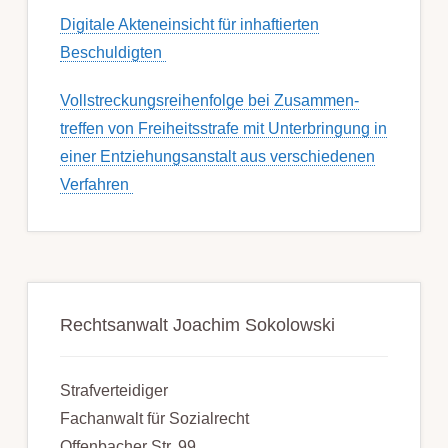
Digitale Akteneinsicht für inhaftierten
Beschuldigten
Voll­streckungs­­­reihenfolge bei Zusamm­­en­
treffen von Frei­heits­strafe mit Unter­bring­ung in
einer Ent­ziehungs­anstalt aus ver­schied­enen
Ver­fahren
Rechtsanwalt Joachim Sokolowski
Strafverteidiger
Fachanwalt für Sozialrecht
Offenbacher Str. 99