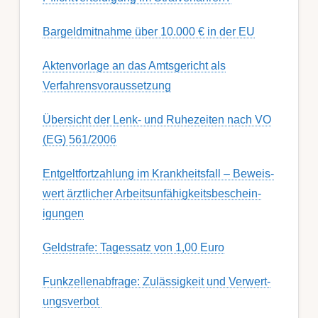
Bargeldmitnahme über 10.000 € in der EU
Aktenvorlage an das Amtsgericht als
Verfahrensvoraussetzung
Übersicht der Lenk- und Ruhezeiten nach VO
(EG) 561/2006
Ent­gelt­fort­zahl­ung im Krank­heits­fall – Be­weis­
wert ärzt­lich­er Ar­beits­un­fähig­keits­be­schein­
igung­en
Geldstrafe: Tagessatz von 1,00 Euro
Funk­zell­en­ab­fra­ge: Zu­lässig­keit und Ver­wert­
ungs­ver­bot