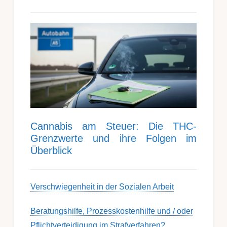
Can­nabis am Steu­er: Die THC-
Grenz­werte und ihre Folgen im
Über­blick
Ver­schwieg­en­heit in der Soz­ial­en Ar­beit
Berat­ungs­hil­fe, Pro­zess­kost­en­hilfe und / oder
Pflicht­ver­teidig­ung im Strafverfahren?