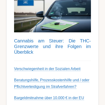
Can­nabis am Steu­er: Die THC-
Grenz­werte und ihre Folgen im
Über­blick
Ver­schwieg­en­heit in der Soz­ial­en Ar­beit
Berat­ungs­hil­fe, Pro­zess­kost­en­hilfe und / oder
Pflicht­ver­teidig­ung im Strafverfahren?
Bargeldmitnahme über 10.000 € in der EU