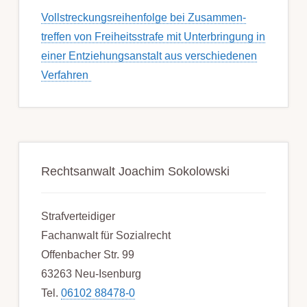
Voll­streckungs­­­reihenfolge bei Zusamm­­en­
treffen von Frei­heits­strafe mit Unter­bring­ung in
einer Ent­ziehungs­anstalt aus ver­schied­enen
Ver­fahren
Rechtsanwalt Joachim Sokolowski
Strafverteidiger
Fachanwalt für Sozialrecht
Offenbacher Str. 99
63263 Neu-Isenburg
Tel.
06102 88478-0