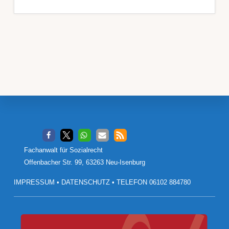
Footer
Fachanwalt für Sozialrecht
Offenbacher Str. 99, 63263 Neu-Isenburg
IMPRESSUM
•
DATENSCHUTZ
•
TELEFON 06102 884780