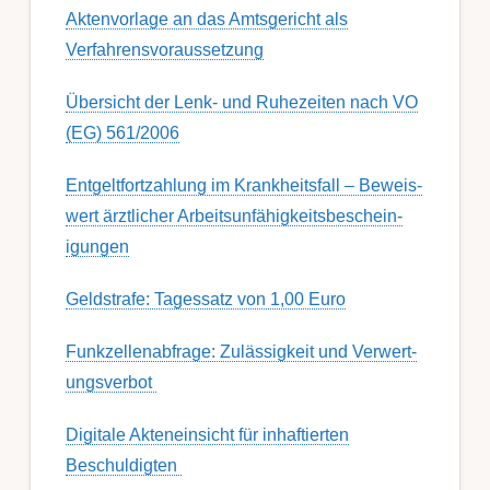
Aktenvorlage an das Amtsgericht als
Verfahrensvoraussetzung
Übersicht der Lenk- und Ruhezeiten nach VO
(EG) 561/2006
Ent­gelt­fort­zahl­ung im Krank­heits­fall – Be­weis­
wert ärzt­lich­er Ar­beits­un­fähig­keits­be­schein­
igung­en
Geldstrafe: Tagessatz von 1,00 Euro
Funk­zell­en­ab­fra­ge: Zu­lässig­keit und Ver­wert­
ungs­ver­bot
Digitale Akteneinsicht für inhaftierten
Beschuldigten