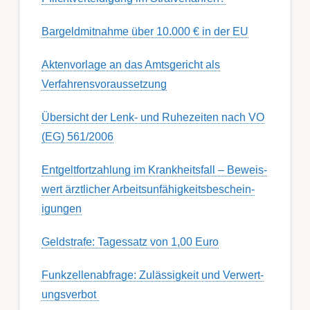
Bargeldmitnahme über 10.000 € in der EU
Aktenvorlage an das Amtsgericht als
Verfahrensvoraussetzung
Übersicht der Lenk- und Ruhezeiten nach VO
(EG) 561/2006
Ent­gelt­fort­zahl­ung im Krank­heits­fall – Be­weis­
wert ärzt­lich­er Ar­beits­un­fähig­keits­be­schein­
igung­en
Geldstrafe: Tagessatz von 1,00 Euro
Funk­zell­en­ab­fra­ge: Zu­lässig­keit und Ver­wert­
ungs­ver­bot