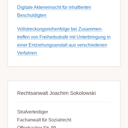
Digitale Akteneinsicht für inhaftierten
Beschuldigten
Voll­streckungs­­­reihenfolge bei Zusamm­­en­
treffen von Frei­heits­strafe mit Unter­bring­ung in
einer Ent­ziehungs­anstalt aus ver­schied­enen
Ver­fahren
Rechtsanwalt Joachim Sokolowski
Strafverteidiger
Fachanwalt für Sozialrecht
Offenbacher Str. 99