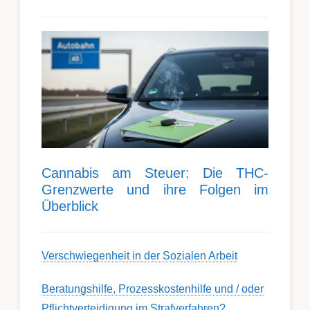
Can­nabis am Steu­er: Die THC-
Grenz­werte und ihre Folgen im
Über­blick
Ver­schwieg­en­heit in der Soz­ial­en Ar­beit
Berat­ungs­hil­fe, Pro­zess­kost­en­hilfe und / oder
Pflicht­ver­teidig­ung im Strafverfahren?