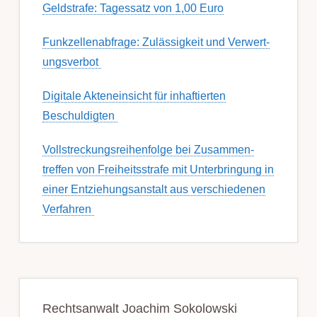
Geldstrafe: Tagessatz von 1,00 Euro
Funk­zell­en­ab­fra­ge: Zu­lässig­keit und Ver­wert­
ungs­ver­bot
Digitale Akteneinsicht für inhaftierten
Beschuldigten
Voll­streckungs­­­reihenfolge bei Zusamm­­en­
treffen von Frei­heits­strafe mit Unter­bring­ung in
einer Ent­ziehungs­anstalt aus ver­schied­enen
Ver­fahren
Rechtsanwalt Joachim Sokolowski