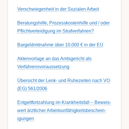
Ver­schwieg­en­heit in der Soz­ial­en Ar­beit
Berat­ungs­hil­fe, Pro­zess­kost­en­hilfe und / oder
Pflicht­ver­teidig­ung im Strafverfahren?
Bargeldmitnahme über 10.000 € in der EU
Aktenvorlage an das Amtsgericht als
Verfahrensvoraussetzung
Übersicht der Lenk- und Ruhezeiten nach VO
(EG) 561/2006
Ent­gelt­fort­zahl­ung im Krank­heits­fall – Be­weis­
wert ärzt­lich­er Ar­beits­un­fähig­keits­be­schein­
igung­en