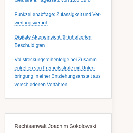
Geldstrafe: Tagessatz von 1,00 Euro
Funk­zell­en­ab­fra­ge: Zu­lässig­keit und Ver­
wert­ungs­ver­bot
Digitale Akteneinsicht für inhaftierten
Beschuldigten
Voll­streckungs­­­reihenfolge bei Zusamm­­
en­treffen von Frei­heits­strafe mit Unter­
bring­ung in einer Ent­ziehungs­anstalt aus
ver­schied­enen Ver­fahren
Rechtsanwalt Joachim Sokolowski