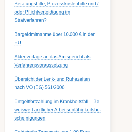
Berat­ungs­hil­fe, Pro­zess­kost­en­hilfe und /
oder Pflicht­ver­teidig­ung im
Strafverfahren?
Bargeldmitnahme über 10.000 € in der
EU
Aktenvorlage an das Amtsgericht als
Verfahrensvoraussetzung
Übersicht der Lenk- und Ruhezeiten
nach VO (EG) 561/2006
Ent­gelt­fort­zahl­ung im Krank­heits­fall – Be­
weis­wert ärzt­lich­er Ar­beits­un­fähig­keits­be­
schein­igung­en