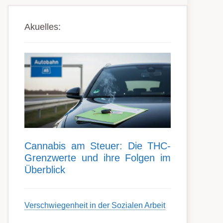
Akuelles:
Can­nabis am Steu­er: Die THC-
Grenz­werte und ihre Folgen im
Über­blick
Ver­schwieg­en­heit in der Soz­ial­en Ar­beit