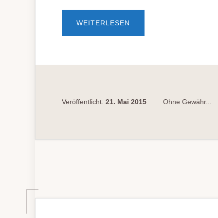
ÜBERNOCH­
WEITERLESEN
MALS
BE­
WÄHR­
UNG
BEI
TAT
WÄHREND
LAUFEN­
DER
BE­
WÄHR­
Veröffentlicht:
21. Mai 2015
Ohne Gewähr...
UNG?