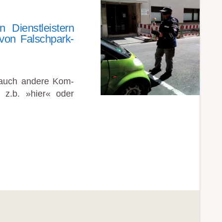
 Dienst­leist­ern
 von Falsch­park­
n auch andere Kom­
e z.b. »hier« oder