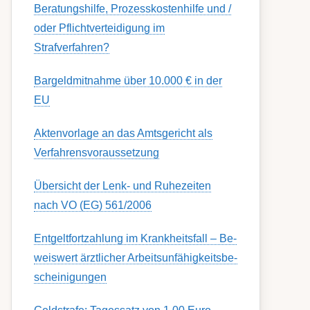
Berat­ungs­hil­fe, Pro­zess­kost­en­hilfe und /
oder Pflicht­ver­teidig­ung im
Strafverfahren?
Bargeldmitnahme über 10.000 € in der
EU
Aktenvorlage an das Amtsgericht als
Verfahrensvoraussetzung
Übersicht der Lenk- und Ruhezeiten
nach VO (EG) 561/2006
Ent­gelt­fort­zahl­ung im Krank­heits­fall – Be­
weis­wert ärzt­lich­er Ar­beits­un­fähig­keits­be­
schein­igung­en