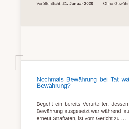
DER L
Veröffentlicht:
21. Januar 2020
Ohne Gewähr.
EIH­A
R­B
EIT­E
RN Z
UR E
R­F
ASSUNG V
ON F
ALSCH­P
ARK­E
RN R
ECHTS­W
IDRIG
Noch­mals Be­währ­ung bei Tat wä
Be­währ­ung?
Begeht ein bereits Verurteilter, dessen
Bewährung ausgesetzt war während la
erneut Straftaten, ist vom Gericht zu …