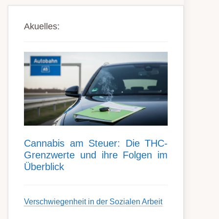
Akuelles:
Can­nabis am Steu­er: Die THC-
Grenz­werte und ihre Folgen im
Über­blick
Ver­schwieg­en­heit in der Soz­ial­en Ar­beit