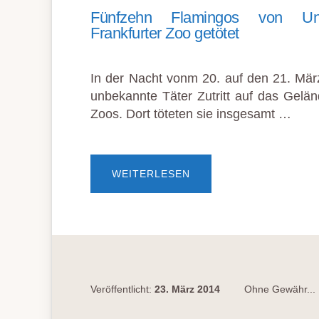
Fünfzehn Flamingos von Un
Frankfurter Zoo getötet
In der Nacht vonm 20. auf den 21. März
unbekannte Täter Zutritt auf das Gelän
Zoos. Dort töteten sie insgesamt …
ÜBERFÜNFZEHN
WEITERLESEN
FLAMINGOS
VON
UNBEKANNTEN
IM
FRANKFURTER
ZOO
GETÖTET
Veröffentlicht:
23. März 2014
Ohne Gewähr...