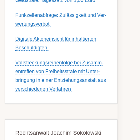
Geldstrafe: Tagessatz von 1,00 Euro
Funk­zell­en­ab­fra­ge: Zu­lässig­keit und Ver­
wert­ungs­ver­bot
Digitale Akteneinsicht für inhaftierten
Beschuldigten
Voll­streckungs­­­reihenfolge bei Zusamm­­
en­treffen von Frei­heits­strafe mit Unter­
bring­ung in einer Ent­ziehungs­anstalt aus
ver­schied­enen Ver­fahren
Rechtsanwalt Joachim Sokolowski