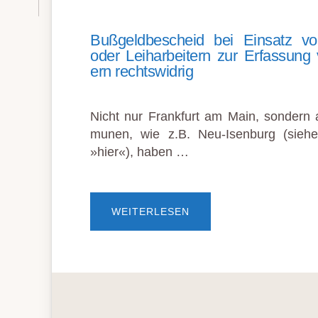
Buß­geld­be­scheid bei Ein­satz von
oder Leih­ar­beit­ern zur Er­fassung
ern rechts­widrig
Nicht nur Frank­furt am Main, son­der
mu­nen, wie z.B. Neu-Isen­burg (sie­h
»hier«), ha­ben …
ÜBERBUSS­G
WEITERLESEN
ELD­B
E­S
CHEID B
EI E
IN­S
ATZ V
ON D
IENST­L
EIST­E
RN O