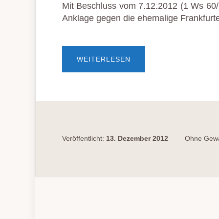
Mit Beschluss vom 7.12.2012 (1 Ws 60/1
Anklage gegen die ehemalige Frankfurte
ÜBERANKLAGE
WEITERLESEN
GEGEN
EHEMALIGE
POLIZEIVIZEPRÄSIDENT
VOM
OLG
ZUGELASSEN
Veröffentlicht:
13. Dezember 2012
Ohne Gewä