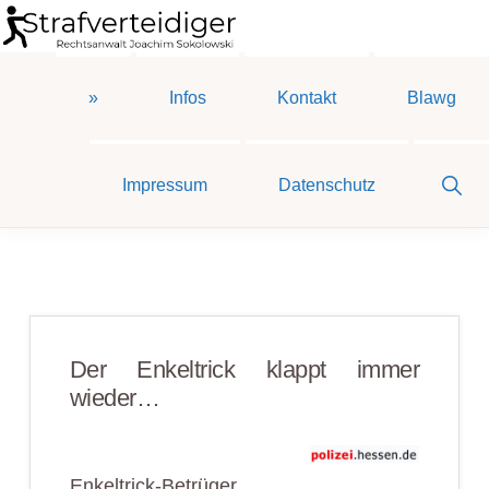
Zur
Zum
Zur
Hauptnavigation
Inhalt
Seitenspalte
STRAFVERTEIDIGER
Rechtsanwalt
springen
springen
springen
»
Infos
Kontakt
Blawg
Strafrecht
-
Fachanwalt
Sho
Impressum
Datenschutz
Sear
für
Sozialrecht
-
Sokolowski
Der Enkeltrick klappt immer
wieder…
Enkeltrick-Betrüger