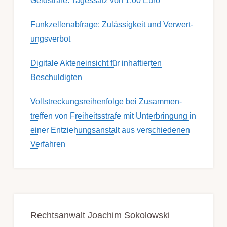
Geldstrafe: Tagessatz von 1,00 Euro
Funk­zell­en­ab­fra­ge: Zu­lässig­keit und Ver­wert­
ungs­ver­bot
Digitale Akteneinsicht für inhaftierten
Beschuldigten
Voll­streckungs­­­reihenfolge bei Zusamm­­en­
treffen von Frei­heits­strafe mit Unter­bring­ung in
einer Ent­ziehungs­anstalt aus ver­schied­enen
Ver­fahren
Rechtsanwalt Joachim Sokolowski