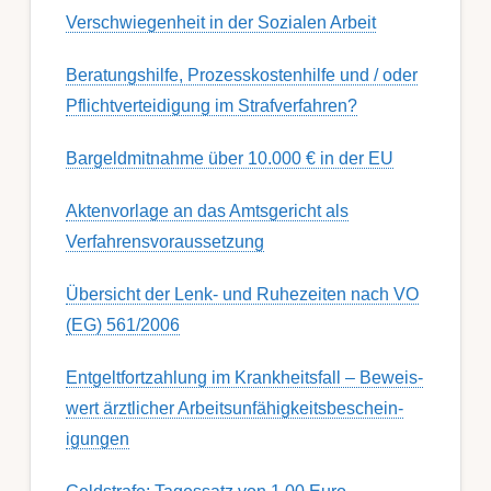
Ver­schwieg­en­heit in der Soz­ial­en Ar­beit
Berat­ungs­hil­fe, Pro­zess­kost­en­hilfe und / oder
Pflicht­ver­teidig­ung im Strafverfahren?
Bargeldmitnahme über 10.000 € in der EU
Aktenvorlage an das Amtsgericht als
Verfahrensvoraussetzung
Übersicht der Lenk- und Ruhezeiten nach VO
(EG) 561/2006
Ent­gelt­fort­zahl­ung im Krank­heits­fall – Be­weis­
wert ärzt­lich­er Ar­beits­un­fähig­keits­be­schein­
igung­en