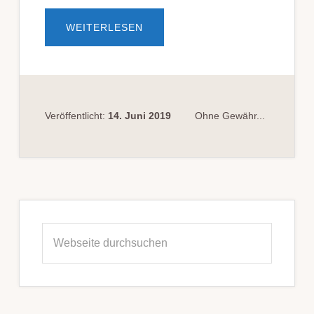
ÜBERANHALTS­
WEITERLESEN
PUNKTE
FÜR
GESTELLTEN
VERKEHRS­
UNFALL
Veröffentlicht:
14. Juni 2019
Ohne Gewähr...
Seitenspalte
Webseite
durchsuchen