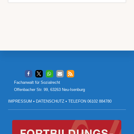
Footer
Fachanwalt für Sozialrecht
Offenbacher Str. 99, 63263 Neu-Isenburg
IMPRESSUM
•
DATENSCHUTZ
•
TELEFON 06102 884780