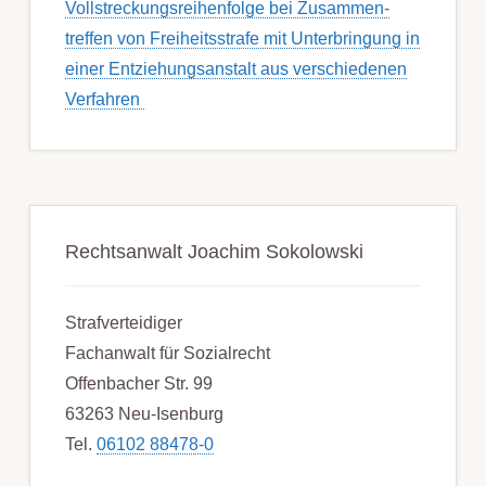
Voll­streckungs­­­reihenfolge bei Zusamm­­en­
treffen von Frei­heits­strafe mit Unter­bring­ung in
einer Ent­ziehungs­anstalt aus ver­schied­enen
Ver­fahren
Rechtsanwalt Joachim Sokolowski
Strafverteidiger
Fachanwalt für Sozialrecht
Offenbacher Str. 99
63263 Neu-Isenburg
Tel.
06102 88478-0