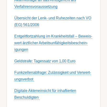
Verfahrensvoraussetzung
Übersicht der Lenk- und Ruhezeiten nach VO
(EG) 561/2006
Ent­gelt­fort­zahl­ung im Krank­heits­fall – Be­weis­
wert ärzt­lich­er Ar­beits­un­fähig­keits­be­schein­
igung­en
Geldstrafe: Tagessatz von 1,00 Euro
Funk­zell­en­ab­fra­ge: Zu­lässig­keit und Ver­wert­
ungs­ver­bot
Digitale Akteneinsicht für inhaftierten
Beschuldigten