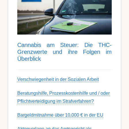
Can­nabis am Steu­er: Die THC-
Grenz­werte und ihre Folgen im
Über­blick
Ver­schwieg­en­heit in der Soz­ial­en Ar­beit
Berat­ungs­hil­fe, Pro­zess­kost­en­hilfe und / oder
Pflicht­ver­teidig­ung im Strafverfahren?
Bargeldmitnahme über 10.000 € in der EU
Aktenvorlage an das Amtsgericht als