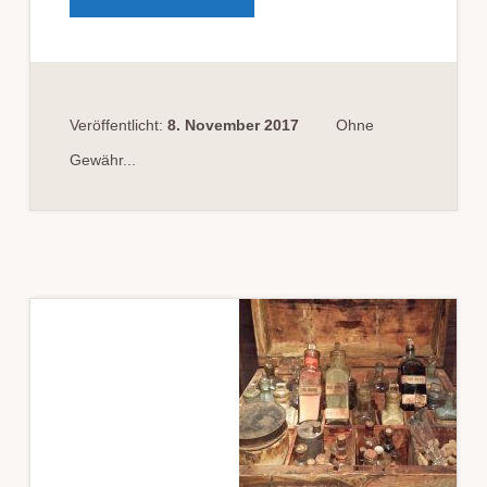
ERE
GERINGE
MENG­
EN
UNTER­
SCHIED­
LICH­
ER
RAUSCH­
Veröffentlicht:
8. November 2017
Ohne
GIFT­
ARTEN
Gewähr...