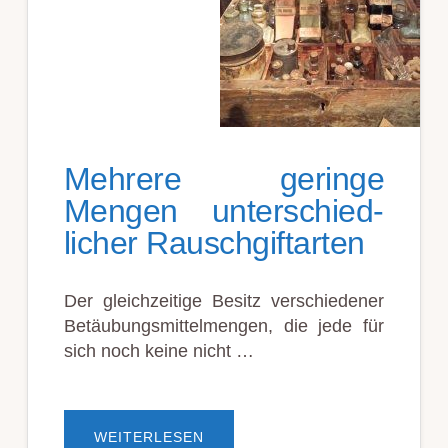
Mehr­ere geringe
Meng­en unter­schied­
lich­er Rausch­gift­arten
Der gleich­zeit­ige Besitz ver­schied­en­er
Be­täubungs­mittel­mengen, die jede für
sich noch keine nicht …
ÜBERMEHR­
WEITERLESEN