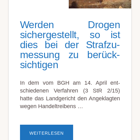
Werden Drogen
sicher­gestellt, so ist
dies bei der Straf­zu­
messung zu berück­
sichtigen
In dem vom BGH am 14. April ent­
schieden­en Ver­fahren (3 StR 2/15)
hatte das Land­gericht den Ange­klagten
wegen Handeltreibens …
ÜBERWERDEN
WEITERLESEN
DROGEN