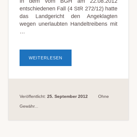
In dem vom BGH am 22.08.2012
entschiedenen Fall (4 StR 272/12) hatte
das Landgericht den Angeklagten
wegen unerlaubten Handeltreibens mit
…
ÜBERTÄTERSCHAFT
WEITERLESEN
ODER
TEILNAHME
BEIM
RAUSCHGIFTHANDEL;
RAUSCHGIFTKURIER
Veröffentlicht:
25. September 2012
Ohne
Gewähr...