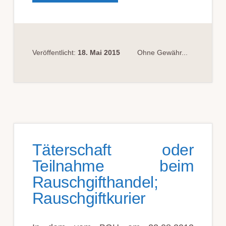
SICHER­
GESTELLT,
SO
IST
DIES
BEI
DER
STRAF­
Veröffentlicht:
18. Mai 2015
Ohne Gewähr...
ZU­
MESSUNG
ZU
BERÜCK­
SICHTIGEN
Täterschaft oder
Teilnahme beim
Rauschgifthandel;
Rauschgiftkurier