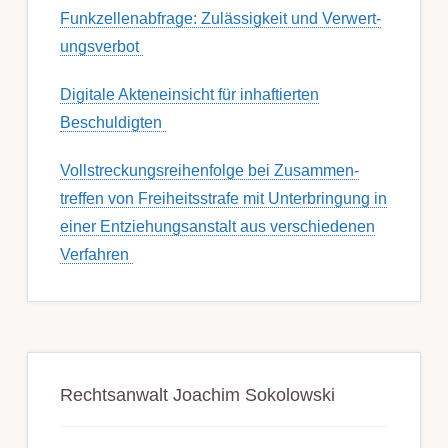
Funk­zell­en­ab­fra­ge: Zu­lässig­keit und Ver­wert­
ungs­ver­bot
Digitale Akteneinsicht für inhaftierten
Beschuldigten
Voll­streckungs­­­reihenfolge bei Zusamm­­en­
treffen von Frei­heits­strafe mit Unter­bring­ung in
einer Ent­ziehungs­anstalt aus ver­schied­enen
Ver­fahren
Rechtsanwalt Joachim Sokolowski