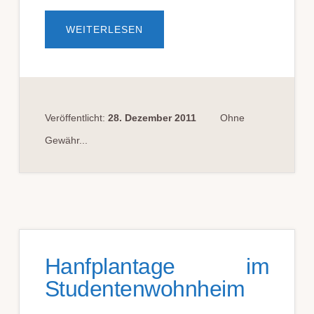
ÜBERFÜR
WEITERLESEN
METHAMPHETAMINRACEMAT
BEGINNT
DIE
NICHT
GERINGE
MENGE
BEI
10
G
Veröffentlicht:
28. Dezember 2011
Ohne
DER
WIRKUNGSBESTIMMENDEN
Gewähr...
BASE
Hanfplantage im
Studentenwohnheim