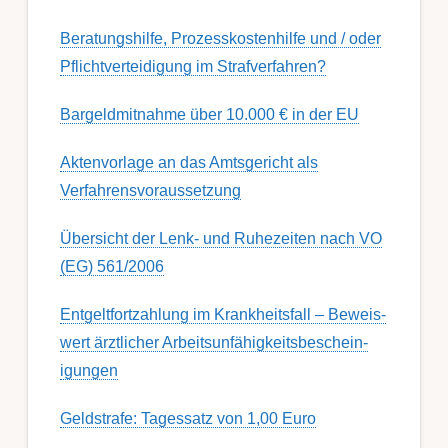
Berat­ungs­hil­fe, Pro­zess­kost­en­hilfe und / oder
Pflicht­ver­teidig­ung im Strafverfahren?
Bargeldmitnahme über 10.000 € in der EU
Aktenvorlage an das Amtsgericht als
Verfahrensvoraussetzung
Übersicht der Lenk- und Ruhezeiten nach VO
(EG) 561/2006
Ent­gelt­fort­zahl­ung im Krank­heits­fall – Be­weis­
wert ärzt­lich­er Ar­beits­un­fähig­keits­be­schein­
igung­en
Geldstrafe: Tagessatz von 1,00 Euro