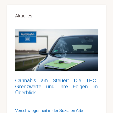
Akuelles:
Can­nabis am Steu­er: Die THC-
Grenz­werte und ihre Folgen im
Über­blick
Ver­schwieg­en­heit in der Soz­ial­en Ar­beit