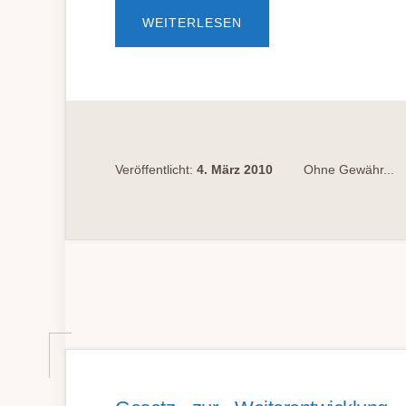
ÜBEREMPFÄNGNIS­
WEITERLESEN
RE­
GEL­
UNG
UND
SCHWAN­
GER­
SCHAFTS­
AB­
BRUCH
Veröffentlicht:
4. März 2010
Ohne Gewähr...