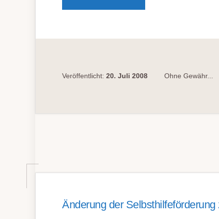
WERDEN
IMMER
ÄLTER
UND
BEZIEHEN
IMMER
LÄNGER
RENTE
Veröffentlicht:
20. Juli 2008
Ohne Gewähr...
Änderung der Selbsthilfeförderung