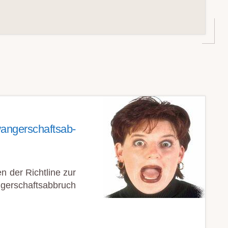
­ger­schafts­ab­
 der Richtline zur
erschaftsabbruch