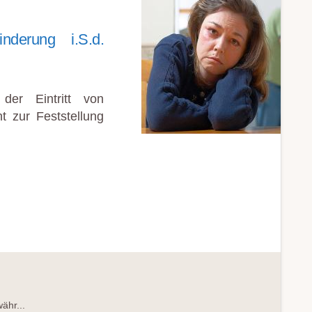
nderung i.S.d.
er Eintritt von
t zur Feststellung
IGKEIT
RECHTS
hr...