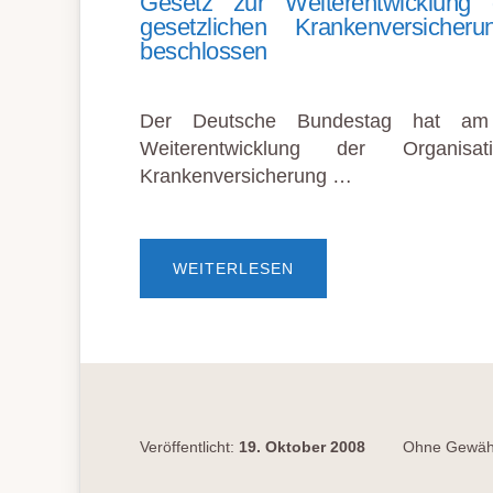
Gesetz zur Weiterentwicklung d
gesetzlichen Krankenversich
beschlossen
Der Deutsche Bundestag hat am
Weiterentwicklung der Organisat
Krankenversicherung …
ÜBERGESETZ
WEITERLESEN
ZUR
WEITERENTWICKLUNG
DER
ORGANISATIONSSTRU
IN
DER
GESETZLICHEN
KRANKENVERSICHERU
(GKV-
ORGWG)
IM
Veröffentlicht:
19. Oktober 2008
Ohne Gewähr
BUNDESTAG
BESCHLOSSEN