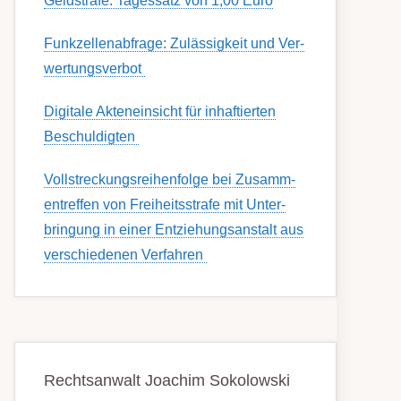
Geldstrafe: Tagessatz von 1,00 Euro
Funk­zell­en­ab­fra­ge: Zu­lässig­keit und Ver­
wert­ungs­ver­bot
Digitale Akteneinsicht für inhaftierten
Beschuldigten
Voll­streckungs­­­reihenfolge bei Zusamm­­
en­treffen von Frei­heits­strafe mit Unter­
bring­ung in einer Ent­ziehungs­anstalt aus
ver­schied­enen Ver­fahren
Rechtsanwalt Joachim Sokolowski