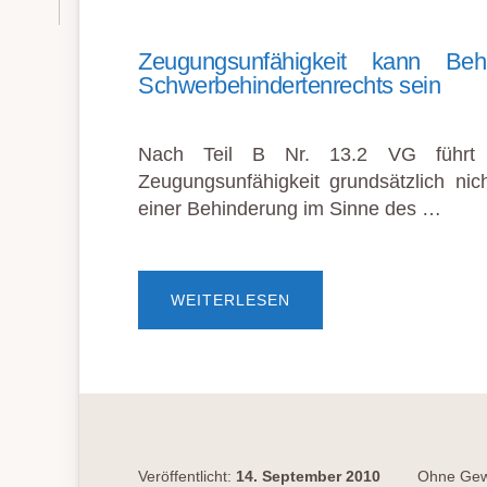
Zeugungsunfähigkeit kann Behi
Schwerbehindertenrechts sein
Nach Teil B Nr. 13.2 VG führt d
Zeugungsunfähigkeit grundsätzlich nich
einer Behinderung im Sinne des …
ÜBERZEUGUNGSUNFÄH
WEITERLESEN
KANN
BEHINDERUNG
I.S.D.
SCHWERBEHINDERTEN
SEIN
Veröffentlicht:
14. September 2010
Ohne Gewä