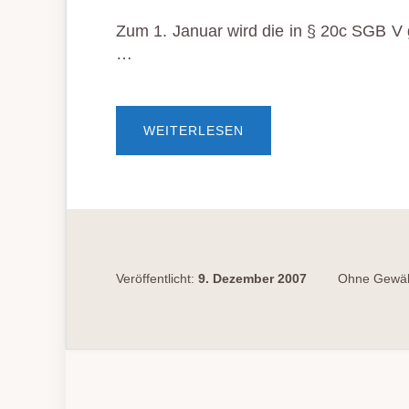
Zum 1. Januar wird die in § 20c SGB V g
…
ÜBERÄNDERUNG
WEITERLESEN
DER
SELBSTHILFEFÖRDER
ZUM
1.
JANUAR
2008
Veröffentlicht:
9. Dezember 2007
Ohne Gewähr