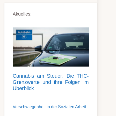
Akuelles:
Can­nabis am Steu­er: Die THC-
Grenz­werte und ihre Folgen im
Über­blick
Ver­schwieg­en­heit in der Soz­ial­en Ar­beit