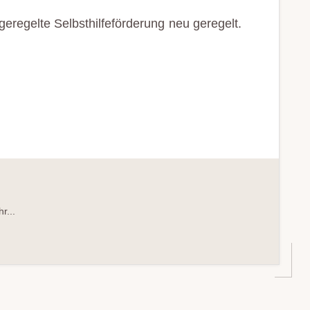
eregelte Selbsthilfeförderung neu geregelt.
UNG
...