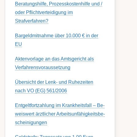
Berat­ungs­hil­fe, Pro­zess­kost­en­hilfe und /
oder Pflicht­ver­teidig­ung im
Strafverfahren?
Bargeldmitnahme über 10.000 € in der
EU
Aktenvorlage an das Amtsgericht als
Verfahrensvoraussetzung
Übersicht der Lenk- und Ruhezeiten
nach VO (EG) 561/2006
Ent­gelt­fort­zahl­ung im Krank­heits­fall – Be­
weis­wert ärzt­lich­er Ar­beits­un­fähig­keits­be­
schein­igung­en