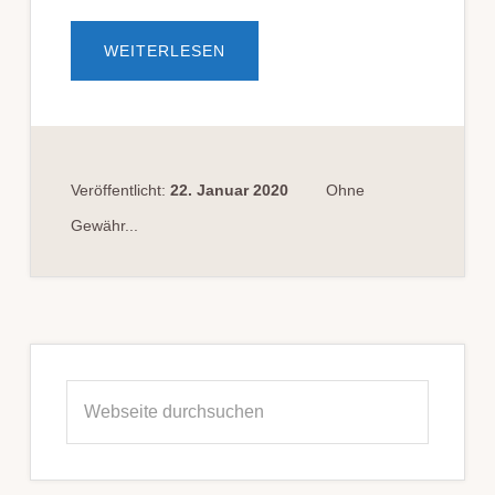
ÜBERERSATZ­
WEITERLESEN
FÜHR­
ER­
SCHEIN
AUS
AN­
DER­
EM
EU-
STAAT
Veröffentlicht:
22. Januar 2020
Ohne
NACH
FÜHR­
Gewähr...
ER­
SCHEIN­
ENT­
ZUG
IN
DEUTSCH­
LAND
Seitenspalte
Webseite
durchsuchen