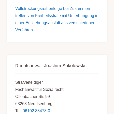
Voll­streckungs­­­reihenfolge bei Zusamm­­en­
treffen von Frei­heits­strafe mit Unter­bring­ung in
einer Ent­ziehungs­anstalt aus ver­schied­enen
Ver­fahren
Rechtsanwalt Joachim Sokolowski
Strafverteidiger
Fachanwalt für Sozialrecht
Offenbacher Str. 99
63263 Neu-Isenburg
Tel.
06102 88478-0