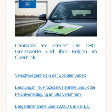
Can­nabis am Steu­er: Die THC-
Grenz­werte und ihre Folgen im
Über­blick
Ver­schwieg­en­heit in der Soz­ial­en Ar­beit
Berat­ungs­hil­fe, Pro­zess­kost­en­hilfe und / oder
Pflicht­ver­teidig­ung im Strafverfahren?
Bargeldmitnahme über 10.000 € in der EU