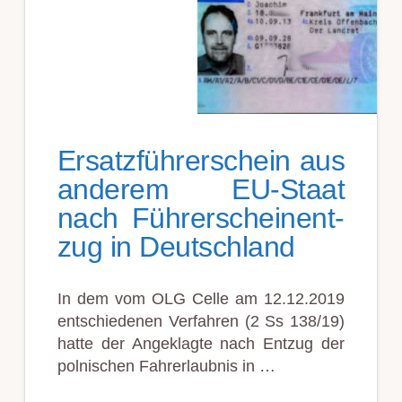
Ersatz­führ­er­schein aus
an­der­em EU-Staat
nach Führ­er­schein­ent­
zug in Deutsch­land
In dem vom OLG Celle am 12.12.2019
ent­schied­en­en Ver­fahren (2 Ss 138/19)
hatte der Ange­klagte nach Ent­zug der
pol­nisch­en Fahr­er­laub­nis in …