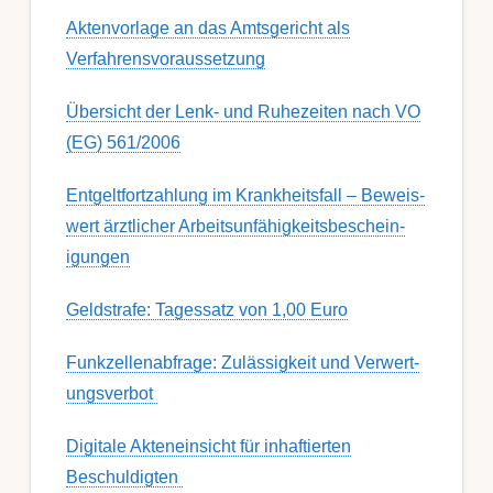
Aktenvorlage an das Amtsgericht als
Verfahrensvoraussetzung
Übersicht der Lenk- und Ruhezeiten nach VO
(EG) 561/2006
Ent­gelt­fort­zahl­ung im Krank­heits­fall – Be­weis­
wert ärzt­lich­er Ar­beits­un­fähig­keits­be­schein­
igung­en
Geldstrafe: Tagessatz von 1,00 Euro
Funk­zell­en­ab­fra­ge: Zu­lässig­keit und Ver­wert­
ungs­ver­bot
Digitale Akteneinsicht für inhaftierten
Beschuldigten