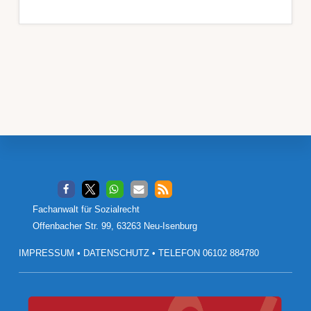
Footer
Fachanwalt für Sozialrecht
Offenbacher Str. 99, 63263 Neu-Isenburg
IMPRESSUM
•
DATENSCHUTZ
•
TELEFON 06102 884780