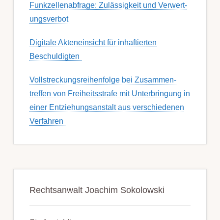
Funk­zell­en­ab­fra­ge: Zu­lässig­keit und Ver­wert­
ungs­ver­bot
Digitale Akteneinsicht für inhaftierten
Beschuldigten
Voll­streckungs­­­reihenfolge bei Zusamm­­en­
treffen von Frei­heits­strafe mit Unter­bring­ung in
einer Ent­ziehungs­anstalt aus ver­schied­enen
Ver­fahren
Rechtsanwalt Joachim Sokolowski