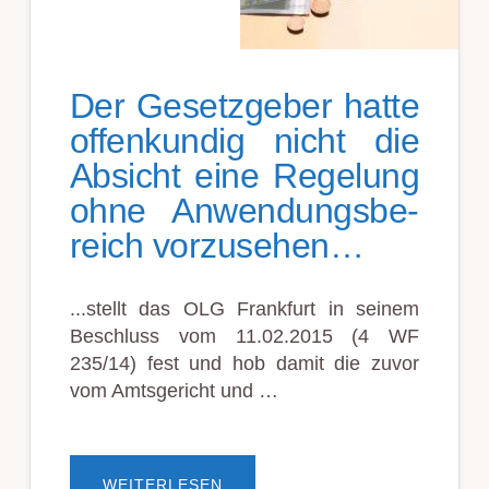
Der Ge­setz­ge­ber hat­te
of­fen­kun­dig nicht die
Ab­sicht ei­ne Re­ge­lung
ohne An­wend­ungs­be­
reich vor­zu­sehen…
...stellt das OLG Frank­furt in seinem
Be­schluss vom 11.02.2015 (4 WF
235/14) fest und hob damit die zuvor
vom Amts­gericht und …
ÜBERDER
WEITERLESEN