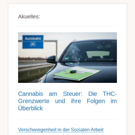
Akuelles:
Can­nabis am Steu­er: Die THC-
Grenz­werte und ihre Folgen im
Über­blick
Ver­schwieg­en­heit in der Soz­ial­en Ar­beit