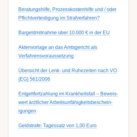
Berat­ungs­hil­fe, Pro­zess­kost­en­hilfe und / oder
Pflicht­ver­teidig­ung im Strafverfahren?
Bargeldmitnahme über 10.000 € in der EU
Aktenvorlage an das Amtsgericht als
Verfahrensvoraussetzung
Übersicht der Lenk- und Ruhezeiten nach VO
(EG) 561/2006
Ent­gelt­fort­zahl­ung im Krank­heits­fall – Be­weis­
wert ärzt­lich­er Ar­beits­un­fähig­keits­be­schein­
igung­en
Geldstrafe: Tagessatz von 1,00 Euro