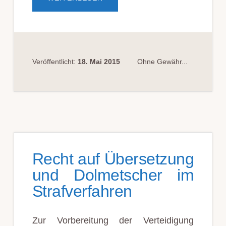
GE­
SETZ­
GE­
BER
HAT­
TE
OF­
FEN­
KUN­
Veröffentlicht:
18. Mai 2015
Ohne Gewähr...
DIG
NICHT
DIE
AB­
SICHT
EI­
NE
RE­
GE­
LUNG
OHNE
AN­
WEND­
Recht auf Übersetzung
UNGS­
BE­
und Dolmetscher im
REICH
VOR­
Strafverfahren
ZU­
SEHEN…
Zur Vorbereitung der Verteidigung