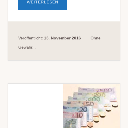
ÜBERMUSS
WEITERLESEN
DER
STRAF­
BE­
FEHL
ÜBER­
SETZT
WER­
DEN?
Veröffentlicht:
13. November 2016
Ohne
Gewähr...