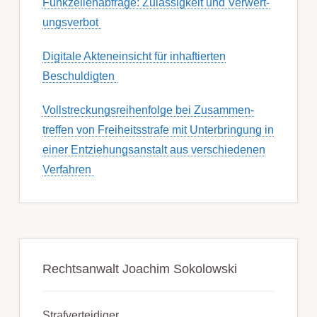
Funk­zell­en­ab­fra­ge: Zu­lässig­keit und Ver­wert­
ungs­ver­bot
Digitale Akteneinsicht für inhaftierten
Beschuldigten
Voll­streckungs­­­reihenfolge bei Zusamm­­en­
treffen von Frei­heits­strafe mit Unter­bring­ung in
einer Ent­ziehungs­anstalt aus ver­schied­enen
Ver­fahren
Rechtsanwalt Joachim Sokolowski
Strafverteidiger