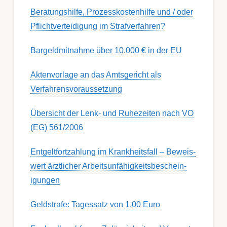
Berat­ungs­hil­fe, Pro­zess­kost­en­hilfe und / oder
Pflicht­ver­teidig­ung im Strafverfahren?
Bargeldmitnahme über 10.000 € in der EU
Aktenvorlage an das Amtsgericht als
Verfahrensvoraussetzung
Übersicht der Lenk- und Ruhezeiten nach VO
(EG) 561/2006
Ent­gelt­fort­zahl­ung im Krank­heits­fall – Be­weis­
wert ärzt­lich­er Ar­beits­un­fähig­keits­be­schein­
igung­en
Geldstrafe: Tagessatz von 1,00 Euro