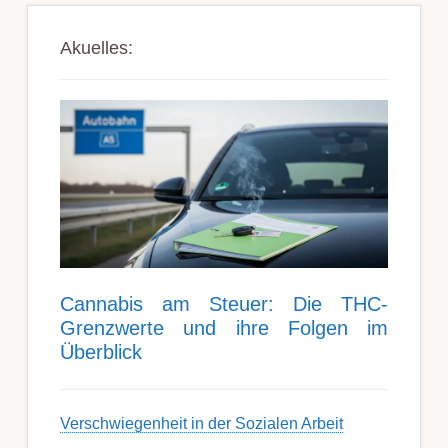
Akuelles:
Can­nabis am Steu­er: Die THC-
Grenz­werte und ihre Folgen im
Über­blick
Ver­schwieg­en­heit in der Soz­ial­en Ar­beit