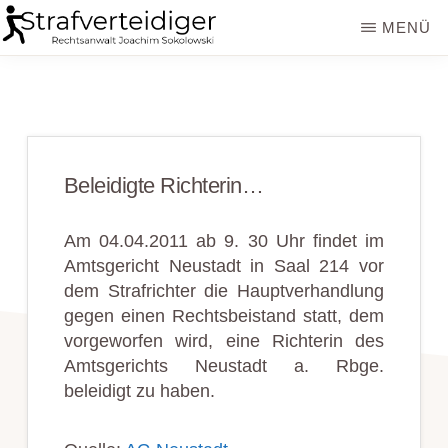
Zum
Zur
MENÜ
Inhalt
Seitenspalte
STRAFVERTEIDIGER
Rechtsanwalt
springen
springen
Strafrecht
-
Fachanwalt
Beleidigte Richterin…
für
Sozialrecht
Am 04.04.2011 ab 9. 30 Uhr findet im
-
Amtsgericht Neustadt in Saal 214 vor
dem Strafrichter die Hauptverhandlung
Sokolowski
gegen einen Rechtsbeistand statt, dem
vorgeworfen wird, eine Richterin des
Amtsgerichts Neustadt a. Rbge.
beleidigt zu haben.