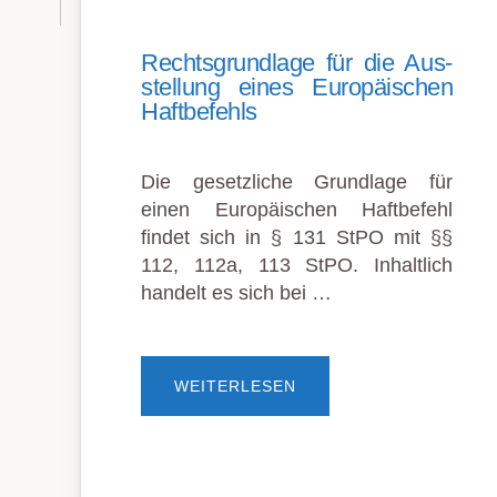
Rechts­grund­lage für die Aus­
stell­ung eines Euro­päischen
Haft­befehls
Die gesetzliche Grundlage für
einen Euro­päischen Haft­befehl
findet sich in § 131 StPO mit §§
112, 112a, 113 StPO. Inhalt­lich
handelt es sich bei …
ÜBERRECHTS­
WEITERLESEN
GRUND­
LAGE
FÜR
DIE
AUS­
STELL­
UNG