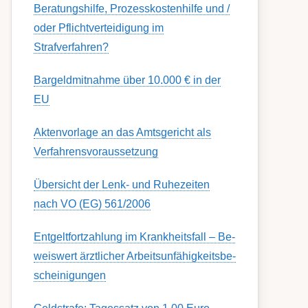
Berat­ungs­hil­fe, Pro­zess­kost­en­hilfe und /
oder Pflicht­ver­teidig­ung im
Strafverfahren?
Bargeldmitnahme über 10.000 € in der
EU
Aktenvorlage an das Amtsgericht als
Verfahrensvoraussetzung
Übersicht der Lenk- und Ruhezeiten
nach VO (EG) 561/2006
Ent­gelt­fort­zahl­ung im Krank­heits­fall – Be­
weis­wert ärzt­lich­er Ar­beits­un­fähig­keits­be­
schein­igung­en