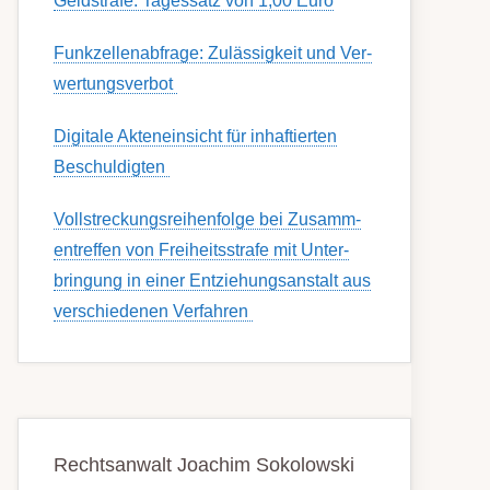
Geldstrafe: Tagessatz von 1,00 Euro
Funk­zell­en­ab­fra­ge: Zu­lässig­keit und Ver­
wert­ungs­ver­bot
Digitale Akteneinsicht für inhaftierten
Beschuldigten
Voll­streckungs­­­reihenfolge bei Zusamm­­
en­treffen von Frei­heits­strafe mit Unter­
bring­ung in einer Ent­ziehungs­anstalt aus
ver­schied­enen Ver­fahren
Rechtsanwalt Joachim Sokolowski