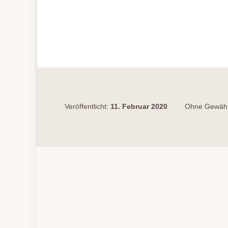
EINES
EURO­
PÄISCHEN
HAFT­
BEFEHLS
Veröffentlicht:
11. Februar 2020
Ohne Gewähr