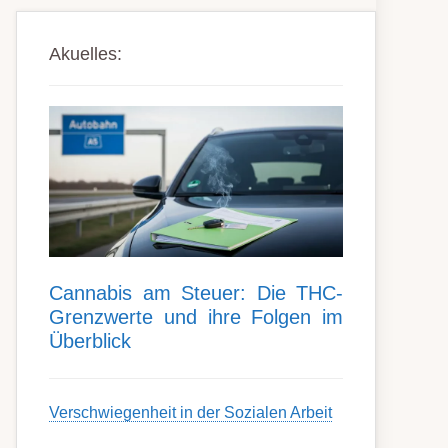
Akuelles:
Can­nabis am Steu­er: Die THC-
Grenz­werte und ihre Folgen im
Über­blick
Ver­schwieg­en­heit in der Soz­ial­en Ar­beit