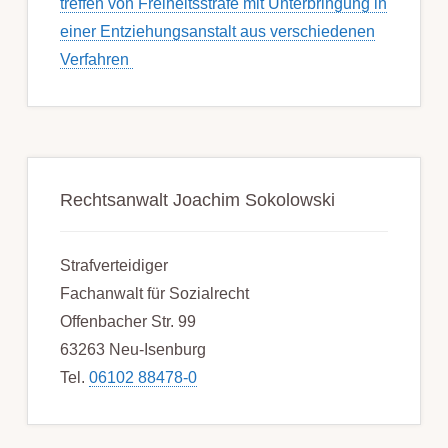
treffen von Frei­heits­strafe mit Unter­bring­ung in
einer Ent­ziehungs­anstalt aus ver­schied­enen
Ver­fahren
Rechtsanwalt Joachim Sokolowski
Strafverteidiger
Fachanwalt für Sozialrecht
Offenbacher Str. 99
63263 Neu-Isenburg
Tel.
06102 88478-0