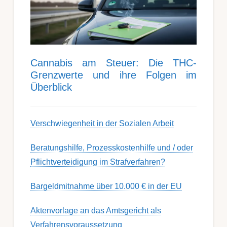
Can­nabis am Steu­er: Die THC-
Grenz­werte und ihre Folgen im
Über­blick
Ver­schwieg­en­heit in der Soz­ial­en Ar­beit
Berat­ungs­hil­fe, Pro­zess­kost­en­hilfe und / oder
Pflicht­ver­teidig­ung im Strafverfahren?
Bargeldmitnahme über 10.000 € in der EU
Aktenvorlage an das Amtsgericht als
Verfahrensvoraussetzung