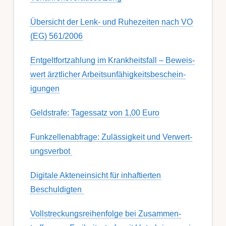
Übersicht der Lenk- und Ruhezeiten nach VO
(EG) 561/2006
Ent­gelt­fort­zahl­ung im Krank­heits­fall – Be­weis­
wert ärzt­lich­er Ar­beits­un­fähig­keits­be­schein­
igung­en
Geldstrafe: Tagessatz von 1,00 Euro
Funk­zell­en­ab­fra­ge: Zu­lässig­keit und Ver­wert­
ungs­ver­bot
Digitale Akteneinsicht für inhaftierten
Beschuldigten
Voll­streckungs­­­reihenfolge bei Zusamm­­en­