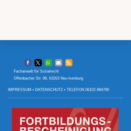
Footer
Fachanwalt für Sozialrecht
Offenbacher Str. 99, 63263 Neu-Isenburg
IMPRESSUM
•
DATENSCHUTZ
•
TELEFON 06102 884780