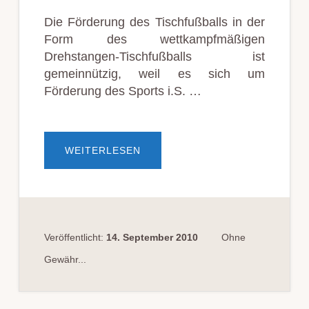
Die Förderung des Tischfußballs in der
Form des wettkampfmäßigen
Drehstangen-Tischfußballs ist
gemeinnützig, weil es sich um
Förderung des Sports i.S. …
ÜBERTISCHFUSSBALL I
WEITERLESEN
ST S
PORT U
ND D
ESHALB G
EMEINNÜTZIG
Veröffentlicht:
14. September 2010
Ohne
Gewähr...