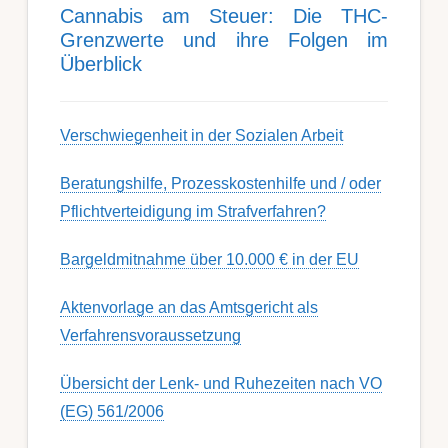
Can­nabis am Steu­er: Die THC-
Grenz­werte und ihre Folgen im
Über­blick
Ver­schwieg­en­heit in der Soz­ial­en Ar­beit
Berat­ungs­hil­fe, Pro­zess­kost­en­hilfe und / oder
Pflicht­ver­teidig­ung im Strafverfahren?
Bargeldmitnahme über 10.000 € in der EU
Aktenvorlage an das Amtsgericht als
Verfahrensvoraussetzung
Übersicht der Lenk- und Ruhezeiten nach VO
(EG) 561/2006