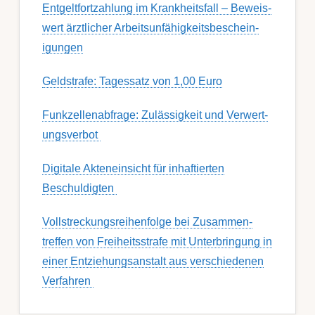
Ent­gelt­fort­zahl­ung im Krank­heits­fall – Be­weis­
wert ärzt­lich­er Ar­beits­un­fähig­keits­be­schein­
igung­en
Geldstrafe: Tagessatz von 1,00 Euro
Funk­zell­en­ab­fra­ge: Zu­lässig­keit und Ver­wert­
ungs­ver­bot
Digitale Akteneinsicht für inhaftierten
Beschuldigten
Voll­streckungs­­­reihenfolge bei Zusamm­­en­
treffen von Frei­heits­strafe mit Unter­bring­ung in
einer Ent­ziehungs­anstalt aus ver­schied­enen
Ver­fahren