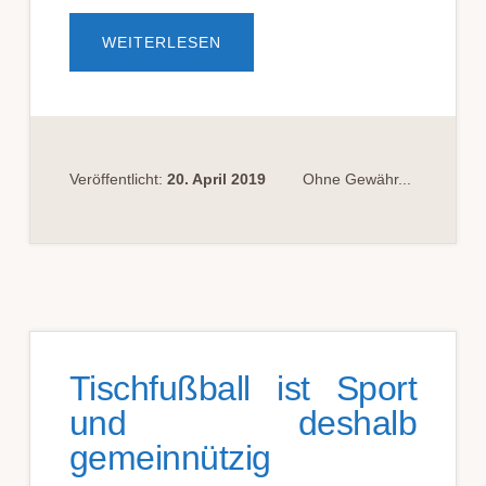
ÜBERDÖNER
WEITERLESEN
IMBISS:
HIN­
ZU­
SCHÄTZ­
UNG
VON
EIN­
NAHMEN
Veröffentlicht:
20. April 2019
Ohne Gewähr...
Tischfußball ist Sport
und deshalb
gemeinnützig