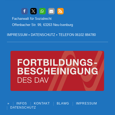
Footer
Fachanwalt für Sozialrecht
Offenbacher Str. 99, 63263 Neu-Isenburg
IMPRESSUM
•
DATENSCHUTZ
•
TELEFON 06102 884780
»
INFOS
KONTAKT
BLAWG
IMPRESSUM
DATENSCHUTZ