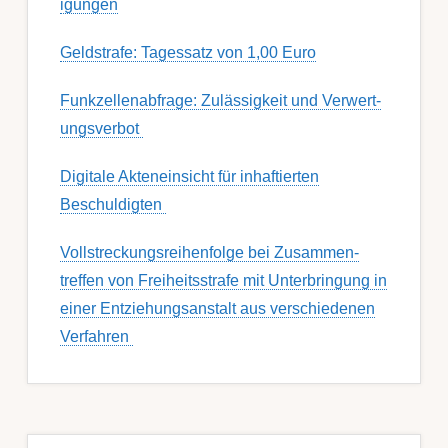
igung­en
Geldstrafe: Tagessatz von 1,00 Euro
Funk­zell­en­ab­fra­ge: Zu­lässig­keit und Ver­wert­
ungs­ver­bot
Digitale Akteneinsicht für inhaftierten
Beschuldigten
Voll­streckungs­­­reihenfolge bei Zusamm­­en­
treffen von Frei­heits­strafe mit Unter­bring­ung in
einer Ent­ziehungs­anstalt aus ver­schied­enen
Ver­fahren