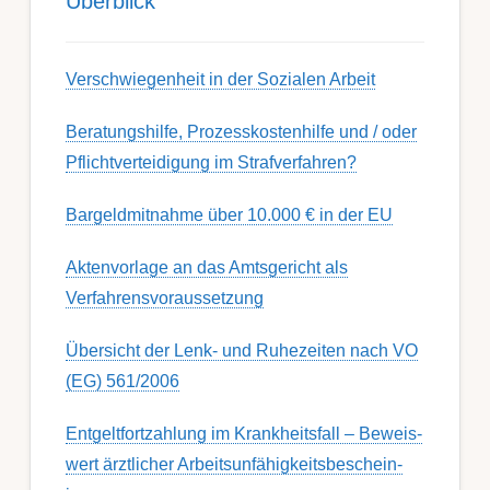
Über­blick
Ver­schwieg­en­heit in der Soz­ial­en Ar­beit
Berat­ungs­hil­fe, Pro­zess­kost­en­hilfe und / oder
Pflicht­ver­teidig­ung im Strafverfahren?
Bargeldmitnahme über 10.000 € in der EU
Aktenvorlage an das Amtsgericht als
Verfahrensvoraussetzung
Übersicht der Lenk- und Ruhezeiten nach VO
(EG) 561/2006
Ent­gelt­fort­zahl­ung im Krank­heits­fall – Be­weis­
wert ärzt­lich­er Ar­beits­un­fähig­keits­be­schein­