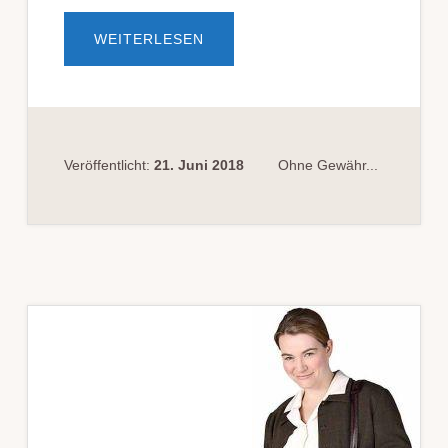
ÜBERBEFANG­
WEITERLESEN
EN­
HEIT
BEI
VOR­
BE­
FASS­
UNG
DES
RICH­
Veröffentlicht:
21. Juni 2018
Ohne Gewähr...
TERS?