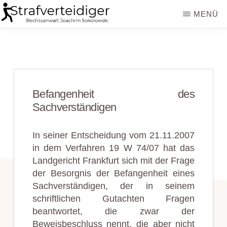
Zum
Zur
MENÜ
Inhalt
Seitenspalte
STRAFVERTEIDIGER
Rechtsanwalt
springen
springen
Strafrecht
-
Fachanwalt
Befangenheit des
für
Sachverständigen
Sozialrecht
-
In seiner Entscheidung vom 21.11.2007
in dem Verfahren 19 W 74/07 hat das
Sokolowski
Landgericht Frankfurt sich mit der Frage
der Besorgnis der Befangenheit eines
Sachverständigen,
der in seinem
schriftlichen Gutachten Fragen
beantwortet, die zwar der
Beweisbeschluss nennt, die aber nicht