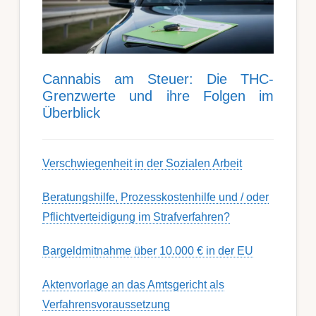
Can­nabis am Steu­er: Die THC-
Grenz­werte und ihre Folgen im
Über­blick
Ver­schwieg­en­heit in der Soz­ial­en Ar­beit
Berat­ungs­hil­fe, Pro­zess­kost­en­hilfe und / oder
Pflicht­ver­teidig­ung im Strafverfahren?
Bargeldmitnahme über 10.000 € in der EU
Aktenvorlage an das Amtsgericht als
Verfahrensvoraussetzung