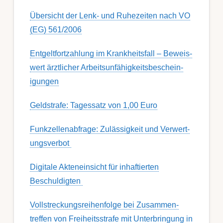
Übersicht der Lenk- und Ruhezeiten nach VO
(EG) 561/2006
Ent­gelt­fort­zahl­ung im Krank­heits­fall – Be­weis­
wert ärzt­lich­er Ar­beits­un­fähig­keits­be­schein­
igung­en
Geldstrafe: Tagessatz von 1,00 Euro
Funk­zell­en­ab­fra­ge: Zu­lässig­keit und Ver­wert­
ungs­ver­bot
Digitale Akteneinsicht für inhaftierten
Beschuldigten
Voll­streckungs­­­reihenfolge bei Zusamm­­en­
treffen von Frei­heits­strafe mit Unter­bring­ung in