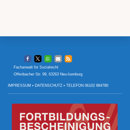
Footer
Fachanwalt für Sozialrecht
Offenbacher Str. 99, 63263 Neu-Isenburg
IMPRESSUM
•
DATENSCHUTZ
•
TELEFON 06102 884780