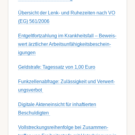
Übersicht der Lenk- und Ruhezeiten nach VO
(EG) 561/2006
Ent­gelt­fort­zahl­ung im Krank­heits­fall – Be­weis­
wert ärzt­lich­er Ar­beits­un­fähig­keits­be­schein­
igung­en
Geldstrafe: Tagessatz von 1,00 Euro
Funk­zell­en­ab­fra­ge: Zu­lässig­keit und Ver­wert­
ungs­ver­bot
Digitale Akteneinsicht für inhaftierten
Beschuldigten
Voll­streckungs­­­reihenfolge bei Zusamm­­en­