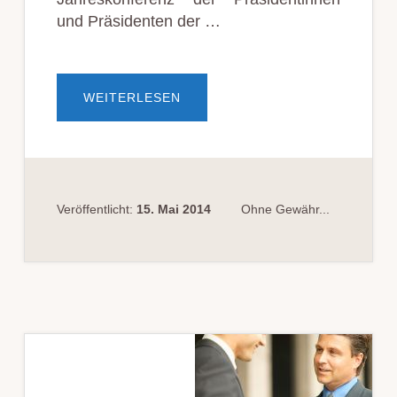
und Prä­si­dent­en der …
ÜBERLSG
WEITERLESEN
PRÄ­
SI­
DEN­
TEN
FOR­
DERN
MEHR
GELD…
Veröffentlicht:
15. Mai 2014
Ohne Gewähr...