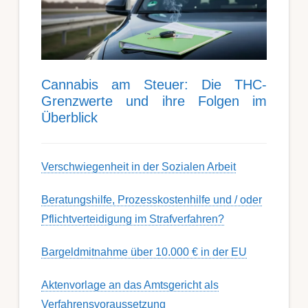
Can­nabis am Steu­er: Die THC-
Grenz­werte und ihre Folgen im
Über­blick
Ver­schwieg­en­heit in der Soz­ial­en Ar­beit
Berat­ungs­hil­fe, Pro­zess­kost­en­hilfe und / oder
Pflicht­ver­teidig­ung im Strafverfahren?
Bargeldmitnahme über 10.000 € in der EU
Aktenvorlage an das Amtsgericht als
Verfahrensvoraussetzung