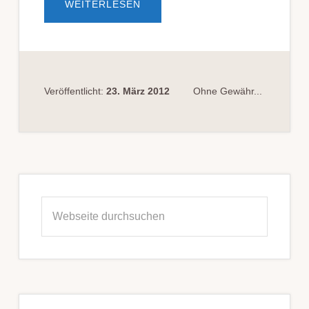
ÜBERSTAATSANWALT
WEITERLESEN
DARF
NACH
EINSTELLUNG
NUR
NOCH
BESCHRÄNKT
AUSKUNFT
AN
DIE
Veröffentlicht:
23. März 2012
Ohne Gewähr...
PRESSE
ERTEILEN
Seitenspalte
Webseite
durchsuchen