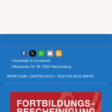
Footer
Fachanwalt für Sozialrecht
Offenbacher Str. 99, 63263 Neu-Isenburg
IMPRESSUM
•
DATENSCHUTZ
•
TELEFON 06102 884780