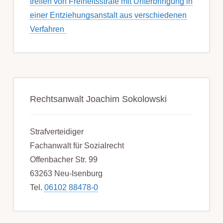
treffen von Frei­heits­strafe mit Unter­bring­ung in
einer Ent­ziehungs­anstalt aus ver­schied­enen
Ver­fahren
Rechtsanwalt Joachim Sokolowski
Strafverteidiger
Fachanwalt für Sozialrecht
Offenbacher Str. 99
63263 Neu-Isenburg
Tel.
06102 88478-0