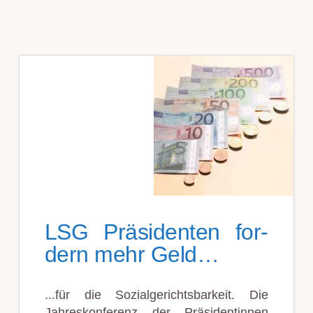
LSG Prä­si­den­ten for­
dern mehr Geld…
...für die Sozial­gerichts­barkeit. Die
Jahres­konferenz der Prä­si­dent­innen