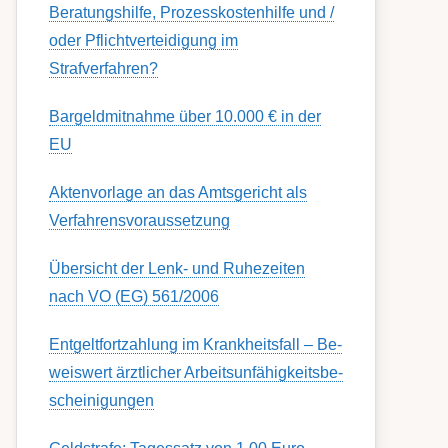
Berat­ungs­hil­fe, Pro­zess­kost­en­hilfe und /
oder Pflicht­ver­teidig­ung im
Strafverfahren?
Bargeldmitnahme über 10.000 € in der
EU
Aktenvorlage an das Amtsgericht als
Verfahrensvoraussetzung
Übersicht der Lenk- und Ruhezeiten
nach VO (EG) 561/2006
Ent­gelt­fort­zahl­ung im Krank­heits­fall – Be­
weis­wert ärzt­lich­er Ar­beits­un­fähig­keits­be­
schein­igung­en