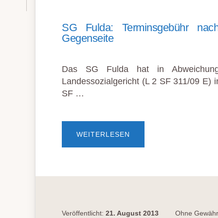
SG Fulda: Terminsgebühr nach
Gegenseite
Das SG Fulda hat in Abweichung
Landessozialgericht (L 2 SF 311/09 E) 
SF …
ÜBERSG
WEITERLESEN
FULDA:
TERMINSGEBÜHR
NACH
TELEFONAT
MIT
GEGENSEITE
Veröffentlicht:
21. August 2013
Ohne Gewähr.