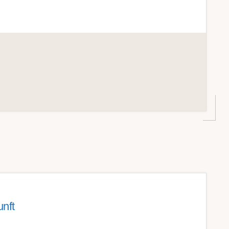
N
nft