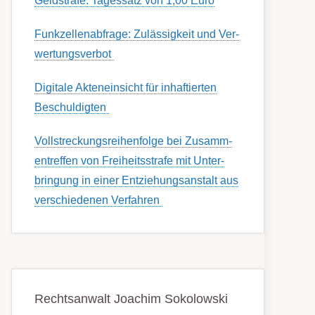
Geldstrafe: Tagessatz von 1,00 Euro
Funk­zell­en­ab­fra­ge: Zu­lässig­keit und Ver­
wert­ungs­ver­bot
Digitale Akteneinsicht für inhaftierten
Beschuldigten
Voll­streckungs­­­reihenfolge bei Zusamm­­
en­treffen von Frei­heits­strafe mit Unter­
bring­ung in einer Ent­ziehungs­anstalt aus
ver­schied­enen Ver­fahren
Rechtsanwalt Joachim Sokolowski