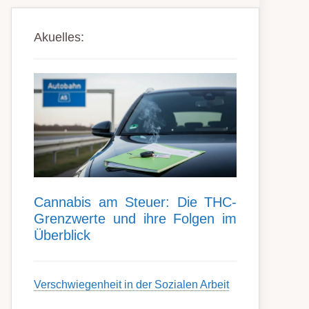
Akuelles:
Can­nabis am Steu­er: Die THC-
Grenz­werte und ihre Folgen im
Über­blick
Ver­schwieg­en­heit in der Soz­ial­en Ar­beit