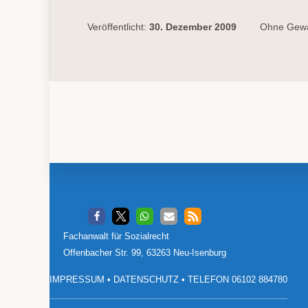
Veröffentlicht:
30. Dezember 2009
Ohne Gewä
Footer
Fachanwalt für Sozialrecht
Offenbacher Str. 99, 63263 Neu-Isenburg
IMPRESSUM
•
DATENSCHUTZ
•
TELEFON 06102 884780