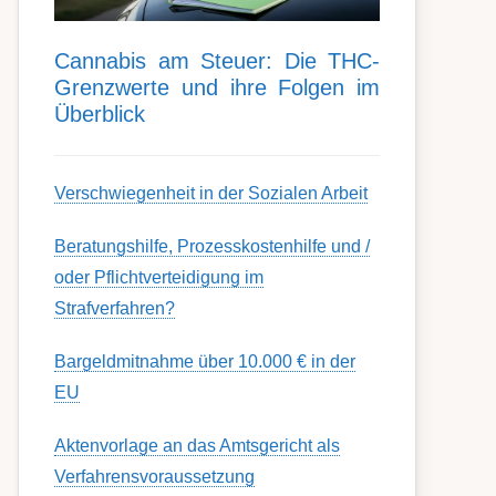
Can­nabis am Steu­er: Die THC-
Grenz­werte und ihre Folgen im
Über­blick
Ver­schwieg­en­heit in der Soz­ial­en Ar­beit
Berat­ungs­hil­fe, Pro­zess­kost­en­hilfe und /
oder Pflicht­ver­teidig­ung im
Strafverfahren?
Bargeldmitnahme über 10.000 € in der
EU
Aktenvorlage an das Amtsgericht als
Verfahrensvoraussetzung