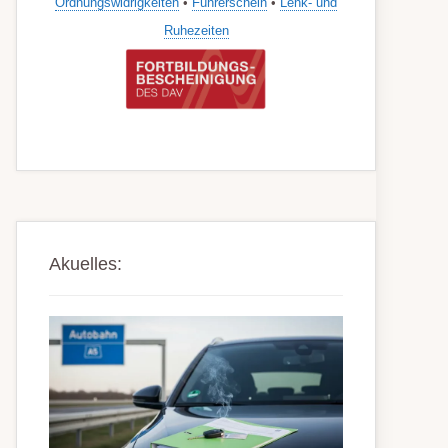
Ordnungswidrigkeiten
•
Führerschein
•
Lenk- und
Ruhezeiten
Akuelles: