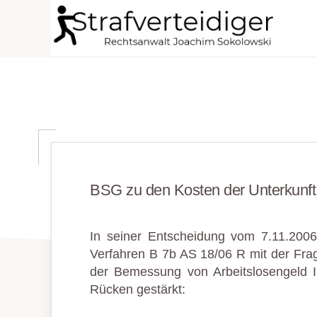
Zur
Zum
Zur
Hauptnavigation
Inhalt
Seitenspalte
STRAFVERTEIDIGER
springen
springen
springen
Rechtsanwalt
Strafrecht
-
Fachanwalt
für
Sozialrecht
BSG zu den Kosten der Unterkunft
-
Sokolowski
In seiner Entscheidung vom 7.11.2006
Verfahren B 7b AS 18/06 R mit der F
der Bemessung von Arbeitslosengeld I
Rücken gestärkt: