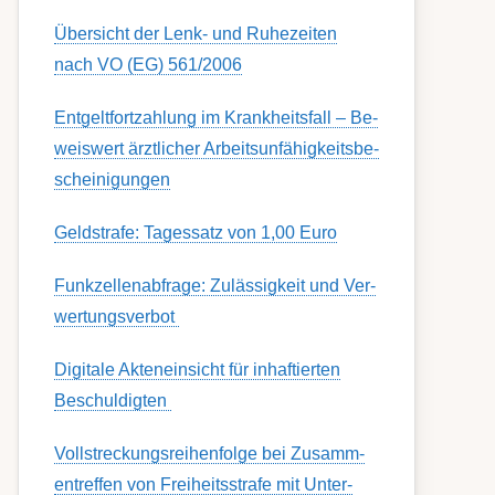
Übersicht der Lenk- und Ruhezeiten
nach VO (EG) 561/2006
Ent­gelt­fort­zahl­ung im Krank­heits­fall – Be­
weis­wert ärzt­lich­er Ar­beits­un­fähig­keits­be­
schein­igung­en
Geldstrafe: Tagessatz von 1,00 Euro
Funk­zell­en­ab­fra­ge: Zu­lässig­keit und Ver­
wert­ungs­ver­bot
Digitale Akteneinsicht für inhaftierten
Beschuldigten
Voll­streckungs­­­reihenfolge bei Zusamm­­
en­treffen von Frei­heits­strafe mit Unter­