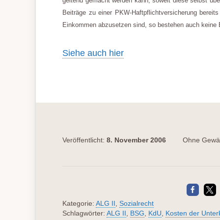
geltend gemacht werden kann, soweit diese selbst üb
Beiträge zu einer PKW-Haftpflichtversicherung bereit
Einkommen abzusetzen sind, so bestehen auch keine 
Siehe auch hier
Veröffentlicht:
8. November 2006
Ohne Gewäh
Kategorie:
ALG II
,
Sozialrecht
Schlagwörter:
ALG II
,
BSG
,
KdU
,
Kosten der Unter