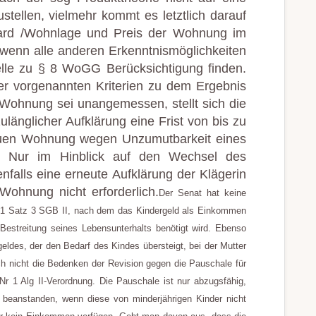
tellen, vielmehr kommt es letztlich darauf
ard /Wohnlage und Preis der Wohnung im
 wenn alle anderen Erkenntnismöglichkeiten
elle zu § 8 WoGG Berücksichtigung finden.
r vorgenannten Kriterien zu dem Ergebnis
Wohnung sei unangemessen, stellt sich die
länglicher Aufklärung eine Frist von bis zu
euen Wohnung wegen Unzumutbarkeit eines
 Nur im Hinblick auf den Wechsel des
nfalls eine erneute Aufklärung der Klägerin
ohnung nicht erforderlich.
Der Senat hat keine
1 Satz 3 SGB II, nach dem das Kindergeld als Einkommen
 Bestreitung seines Lebensunterhalts benötigt wird. Ebenso
eldes, der den Bedarf des Kindes übersteigt, bei der Mutter
ch nicht die Bedenken der Revision gegen die Pauschale für
r 1 Alg II-Verordnung. Die Pauschale ist nur abzugsfähig,
u beanstanden, wenn diese von minderjährigen Kinder nicht