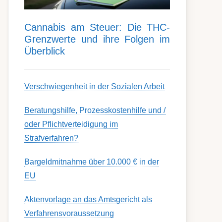
Can­nabis am Steu­er: Die THC-
Grenz­werte und ihre Folgen im
Über­blick
Ver­schwieg­en­heit in der Soz­ial­en Ar­beit
Berat­ungs­hil­fe, Pro­zess­kost­en­hilfe und /
oder Pflicht­ver­teidig­ung im
Strafverfahren?
Bargeldmitnahme über 10.000 € in der
EU
Aktenvorlage an das Amtsgericht als
Verfahrensvoraussetzung