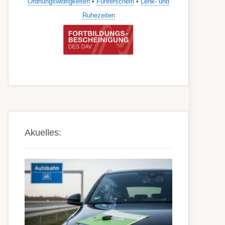
Ordnungswidrigkeiten
•
Führerschein
•
Lenk- und
Ruhezeiten
Akuelles: