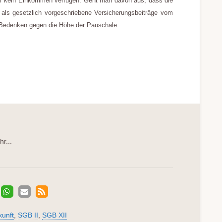
er kein Einkommen verfügen. Geht man davon aus, dass die
s als gesetzlich vorgeschriebene Versicherungsbeiträge vom
Bedenken gegen die Höhe der Pauschale.
r...
kunft
,
SGB II
,
SGB XII