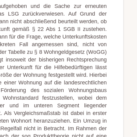
ufgehoben und die Sache zur erneuten
as LSG zurückverwiesen. Auf Grund der
ann nicht abschließend beurteilt werden, ob
kunft gemäß § 22 Abs 1 SGB II zustehen.
nn für die Frage, welche Unterkunftskosten
nkreten Fall angemessen sind, nicht von
 der Tabelle zu § 8 Wohngeldgesetz (WoGG)
gt insoweit der bisherigen Rechtsprechung
Unterkunft für die Hilfebedürftigen lässt
Größe der Wohnung festgestellt wird. Hierbei
e einer Wohnung auf die landesrechtlichen
 Förderung des sozialen Wohnungsbaus
r Wohnstandard festzustellen, wobei dem
facher und im unteren Segment liegender
 Als Vergleichsmaßstab ist dabei in erster
eten Wohnort heranzuziehen. Ein Umzug in
gelfall nicht in Betracht. Im Rahmen der
nach der sog Produkttheorie nicht auf eine