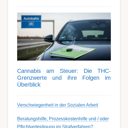
Can­nabis am Steu­er: Die THC-
Grenz­werte und ihre Folgen im
Über­blick
Ver­schwieg­en­heit in der Soz­ial­en Ar­beit
Berat­ungs­hil­fe, Pro­zess­kost­en­hilfe und / oder
Pflicht­ver­teidig­ung im Strafverfahren?