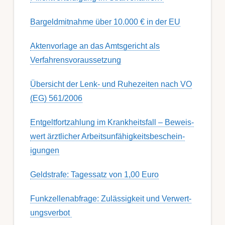
Bargeldmitnahme über 10.000 € in der EU
Aktenvorlage an das Amtsgericht als
Verfahrensvoraussetzung
Übersicht der Lenk- und Ruhezeiten nach VO
(EG) 561/2006
Ent­gelt­fort­zahl­ung im Krank­heits­fall – Be­weis­
wert ärzt­lich­er Ar­beits­un­fähig­keits­be­schein­
igung­en
Geldstrafe: Tagessatz von 1,00 Euro
Funk­zell­en­ab­fra­ge: Zu­lässig­keit und Ver­wert­
ungs­ver­bot