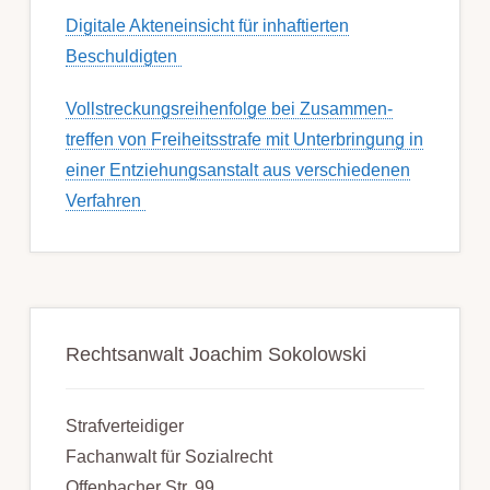
Digitale Akteneinsicht für inhaftierten
Beschuldigten
Voll­streckungs­­­reihenfolge bei Zusamm­­en­
treffen von Frei­heits­strafe mit Unter­bring­ung in
einer Ent­ziehungs­anstalt aus ver­schied­enen
Ver­fahren
Rechtsanwalt Joachim Sokolowski
Strafverteidiger
Fachanwalt für Sozialrecht
Offenbacher Str. 99