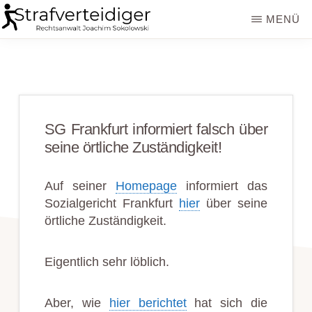
Zum
Zur
MENÜ
Inhalt
Seitenspalte
STRAFVERTEIDIGER
Rechtsanwalt
springen
springen
Strafrecht
-
Fachanwalt
SG Frankfurt informiert falsch über
für
seine örtliche Zuständigkeit!
Sozialrecht
-
Auf seiner
Homepage
informiert das
Sozialgericht Frankfurt
hier
über seine
Sokolowski
örtliche Zuständigkeit.
Eigentlich sehr löblich.
Aber, wie
hier berichtet
hat sich die