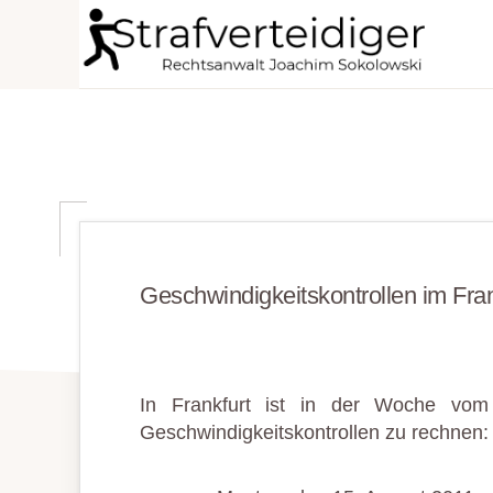
Zur
Zum
Zur
Hauptnavigation
Inhalt
Seitenspalte
STRAFVERTEIDIGER
springen
springen
springen
Rechtsanwalt
Strafrecht
-
Fachanwalt
für
Sozialrecht
Geschwindigkeitskontrollen im Fran
-
Sokolowski
In Frankfurt ist in der Woche vom
Geschwindigkeitskontrollen zu rechnen: