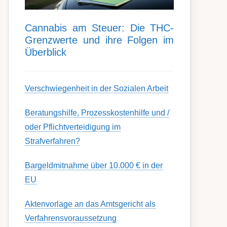
Can­nabis am Steu­er: Die THC-
Grenz­werte und ihre Folgen im
Über­blick
Ver­schwieg­en­heit in der Soz­ial­en Ar­beit
Berat­ungs­hil­fe, Pro­zess­kost­en­hilfe und /
oder Pflicht­ver­teidig­ung im
Strafverfahren?
Bargeldmitnahme über 10.000 € in der
EU
Aktenvorlage an das Amtsgericht als
Verfahrensvoraussetzung