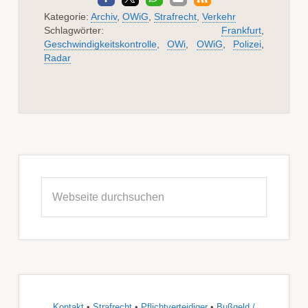
Kategorie:
Archiv
,
OWiG
,
Strafrecht
,
Verkehr
Schlagwörter:
Frankfurt
,
Geschwindigkeitskontrolle
,
OWi
,
OWiG
,
Polizei
,
Radar
Seitenspalte
Webseite
durchsuchen
Kontakt
•
Strafrecht
•
Pflichtverteidiger
•
Bußgeld /