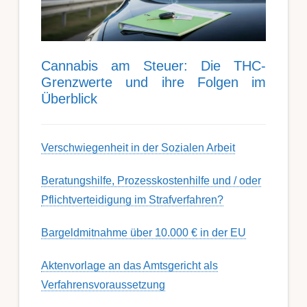
Can­nabis am Steu­er: Die THC-
Grenz­werte und ihre Folgen im
Über­blick
Ver­schwieg­en­heit in der Soz­ial­en Ar­beit
Berat­ungs­hil­fe, Pro­zess­kost­en­hilfe und / oder
Pflicht­ver­teidig­ung im Strafverfahren?
Bargeldmitnahme über 10.000 € in der EU
Aktenvorlage an das Amtsgericht als
Verfahrensvoraussetzung