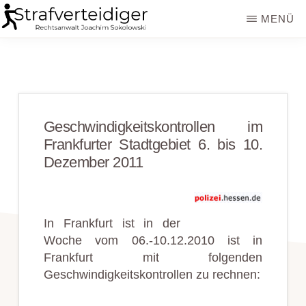
Zum
Zur
MENÜ
Inhalt
Seitenspalte
STRAFVERTEIDIGER
Rechtsanwalt
springen
springen
Strafrecht
-
Fachanwalt
Geschwindigkeitskontrollen im
für
Frankfurter Stadtgebiet 6. bis 10.
Sozialrecht
Dezember 2011
-
Sokolowski
In Frankfurt ist in der
Woche vom 06.-10.12.2010 ist in
Frankfurt mit folgenden
Geschwindigkeitskontrollen zu rechnen: