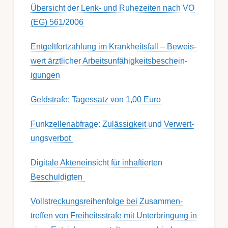
Übersicht der Lenk- und Ruhezeiten nach VO
(EG) 561/2006
Ent­gelt­fort­zahl­ung im Krank­heits­fall – Be­weis­
wert ärzt­lich­er Ar­beits­un­fähig­keits­be­schein­
igung­en
Geldstrafe: Tagessatz von 1,00 Euro
Funk­zell­en­ab­fra­ge: Zu­lässig­keit und Ver­wert­
ungs­ver­bot
Digitale Akteneinsicht für inhaftierten
Beschuldigten
Voll­streckungs­­­reihenfolge bei Zusamm­­en­
treffen von Frei­heits­strafe mit Unter­bring­ung in