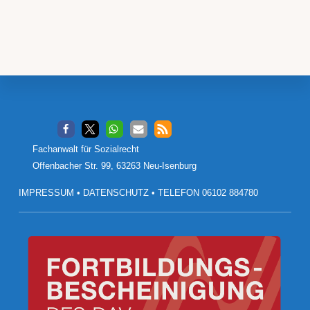
Footer
Fachanwalt für Sozialrecht
Offenbacher Str. 99, 63263 Neu-Isenburg
IMPRESSUM
•
DATENSCHUTZ
•
TELEFON 06102 884780