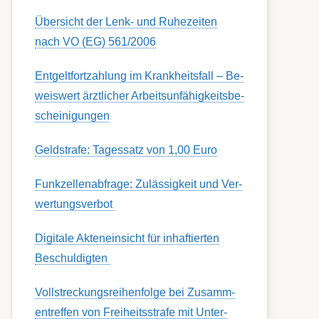
Übersicht der Lenk- und Ruhezeiten
nach VO (EG) 561/2006
Ent­gelt­fort­zahl­ung im Krank­heits­fall – Be­
weis­wert ärzt­lich­er Ar­beits­un­fähig­keits­be­
schein­igung­en
Geldstrafe: Tagessatz von 1,00 Euro
Funk­zell­en­ab­fra­ge: Zu­lässig­keit und Ver­
wert­ungs­ver­bot
Digitale Akteneinsicht für inhaftierten
Beschuldigten
Voll­streckungs­­­reihenfolge bei Zusamm­­
en­treffen von Frei­heits­strafe mit Unter­