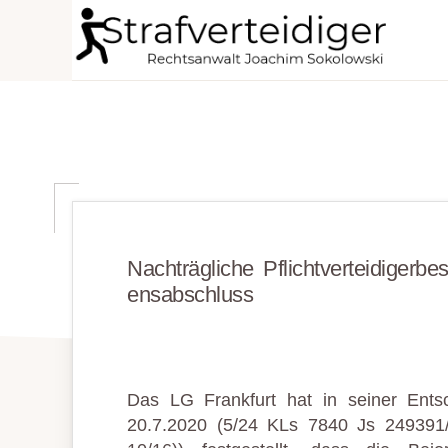
Zur
Zum
Zur
Hauptnavigation
Inhalt
Seitenspalte
STRAFVERTEIDIGER
springen
springen
springen
Rechtsanwalt
Strafrecht
-
Fachanwalt
für
Sozialrecht
Nach­träg­liche Pflicht­ver­teidiger­be
-
ens­ab­schluss
Sokolowski
Das LG Frankfurt hat in seiner Ent
20.7.2020 (5/24 KLs 7840 Js 249391