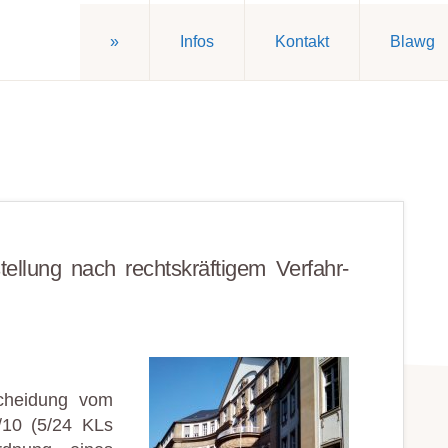
»
Infos
Kontakt
Blawg
­stell­ung nach rechts­kräftig­em Ver­fahr­
scheidung vom
/10 (5/24 KLs