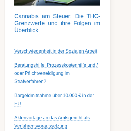
Can­nabis am Steu­er: Die THC-
Grenz­werte und ihre Folgen im
Über­blick
Ver­schwieg­en­heit in der Soz­ial­en Ar­beit
Berat­ungs­hil­fe, Pro­zess­kost­en­hilfe und /
oder Pflicht­ver­teidig­ung im
Strafverfahren?
Bargeldmitnahme über 10.000 € in der
EU
Aktenvorlage an das Amtsgericht als
Verfahrensvoraussetzung