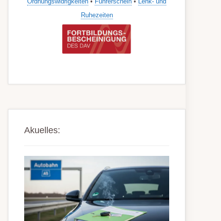
Ordnungswidrigkeiten
•
Führerschein
•
Lenk- und
Ruhezeiten
Akuelles: