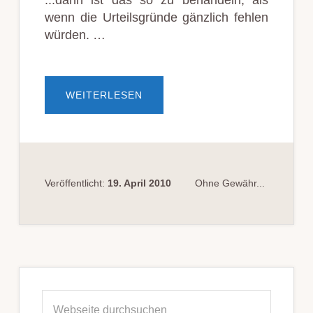
...dann ist das so zu behandeln, als
wenn die Urteilsgründe gänzlich fehlen
würden. …
ÜBERVERGISST
WEITERLESEN
DER
STRAFRICHTER
DAS
URTEIL
ZU
UNTERSCHREIBEN…
Veröffentlicht:
19. April 2010
Ohne Gewähr...
Seitenspalte
Webseite