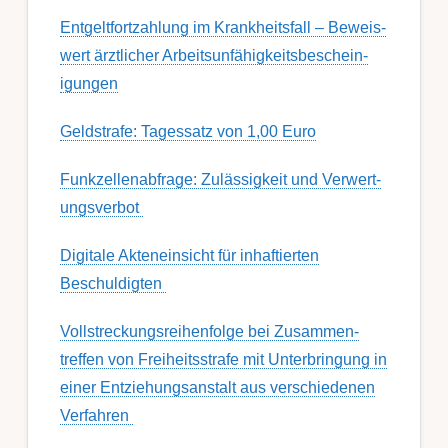
Ent­gelt­fort­zahl­ung im Krank­heits­fall – Be­weis­
wert ärzt­lich­er Ar­beits­un­fähig­keits­be­schein­
igung­en
Geldstrafe: Tagessatz von 1,00 Euro
Funk­zell­en­ab­fra­ge: Zu­lässig­keit und Ver­wert­
ungs­ver­bot
Digitale Akteneinsicht für inhaftierten
Beschuldigten
Voll­streckungs­­­reihenfolge bei Zusamm­­en­
treffen von Frei­heits­strafe mit Unter­bring­ung in
einer Ent­ziehungs­anstalt aus ver­schied­enen
Ver­fahren