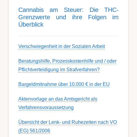
Can­nabis am Steu­er: Die THC-
Grenz­werte und ihre Folgen im
Über­blick
Ver­schwieg­en­heit in der Soz­ial­en Ar­beit
Berat­ungs­hil­fe, Pro­zess­kost­en­hilfe und / oder
Pflicht­ver­teidig­ung im Strafverfahren?
Bargeldmitnahme über 10.000 € in der EU
Aktenvorlage an das Amtsgericht als
Verfahrensvoraussetzung
Übersicht der Lenk- und Ruhezeiten nach VO
(EG) 561/2006