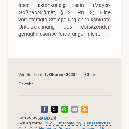
aber aktenkundig sein (Meyer-
Goßner/
Schmitt
, § 36 Rn. 3). Eine
vorgefertigte Stempelung ohne konkrete
Unterzeichnung des Vorsitzenden
genügt diesen Anforderungen nicht.
Veröffentlicht:
1. Oktober 2020
Ohne
Gewähr...
Kategorie:
Strafrecht
Schlagwörter:
2020
,
Entscheidung
,
Hanseatisches
OLG
,
OLG Hamburg
,
Protokoll
,
Unterschrift
,
Urteil
,