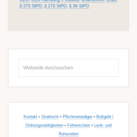
§ 273 StPO
,
§ 275 StPO
,
§ 36 StPO
Seitenspalte
Webseite
durchsuchen
Kontakt
•
Strafrecht
•
Pflichtverteidiger
•
Bußgeld /
Ordnungswidrigkeiten
•
Führerschein
•
Lenk- und
Ruhezeiten