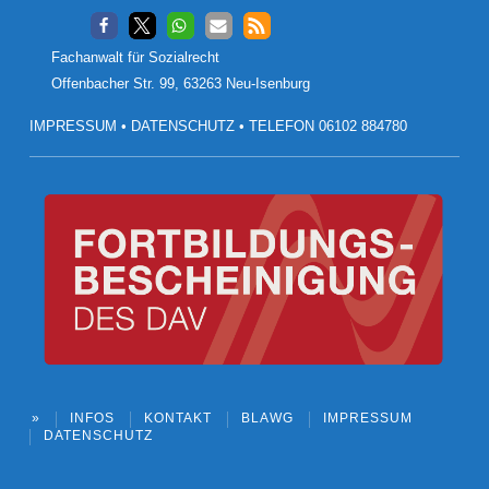
Footer
Fachanwalt für Sozialrecht
Offenbacher Str. 99, 63263 Neu-Isenburg
IMPRESSUM
•
DATENSCHUTZ
•
TELEFON 06102 884780
»
INFOS
KONTAKT
BLAWG
IMPRESSUM
DATENSCHUTZ