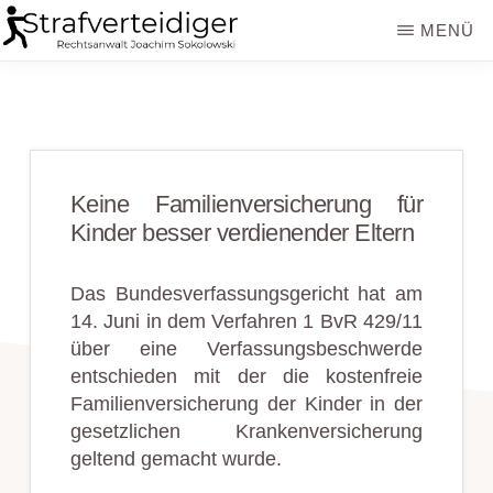
Zum
Zur
MENÜ
Inhalt
Seitenspalte
STRAFVERTEIDIGER
Rechtsanwalt
springen
springen
Strafrecht
-
Fachanwalt
Keine Familienversicherung für
für
Kinder besser verdienender Eltern
Sozialrecht
-
Das Bundesverfassungsgericht hat am
14. Juni in dem Verfahren 1 BvR 429/11
Sokolowski
über eine Verfassungsbeschwerde
entschieden mit der die kostenfreie
Familienversicherung der Kinder in der
gesetzlichen Krankenversicherung
geltend gemacht wurde.