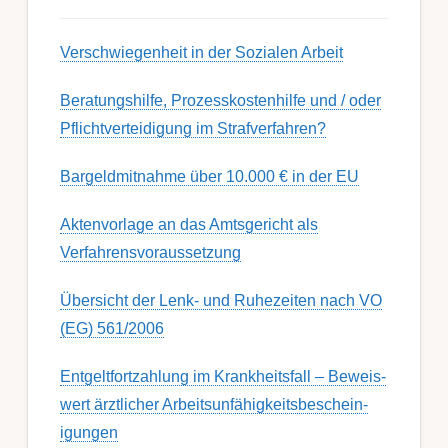
Ver­schwieg­en­heit in der Soz­ial­en Ar­beit
Berat­ungs­hil­fe, Pro­zess­kost­en­hilfe und / oder
Pflicht­ver­teidig­ung im Strafverfahren?
Bargeldmitnahme über 10.000 € in der EU
Aktenvorlage an das Amtsgericht als
Verfahrensvoraussetzung
Übersicht der Lenk- und Ruhezeiten nach VO
(EG) 561/2006
Ent­gelt­fort­zahl­ung im Krank­heits­fall – Be­weis­
wert ärzt­lich­er Ar­beits­un­fähig­keits­be­schein­
igung­en