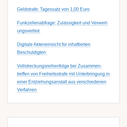
Geldstrafe: Tagessatz von 1,00 Euro
Funk­zell­en­ab­fra­ge: Zu­lässig­keit und Ver­wert­
ungs­ver­bot
Digitale Akteneinsicht für inhaftierten
Beschuldigten
Voll­streckungs­­­reihenfolge bei Zusamm­­en­
treffen von Frei­heits­strafe mit Unter­bring­ung in
einer Ent­ziehungs­anstalt aus ver­schied­enen
Ver­fahren