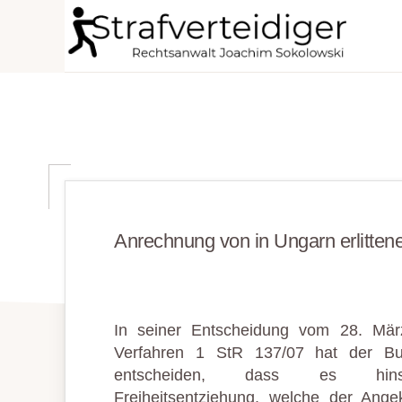
Zur
Zum
Zur
Hauptnavigation
Inhalt
Seitenspalte
STRAFVERTEIDIGER
springen
springen
springen
Rechtsanwalt
Strafrecht
-
Fachanwalt
für
Sozialrecht
Anrechnung von in Ungarn erlittene
-
Sokolowski
In seiner Entscheidung vom 28. Mä
Verfahren 1 StR 137/07 hat der Bun
entscheiden, dass es hinsi
Freiheitsentziehung, welche der Angek