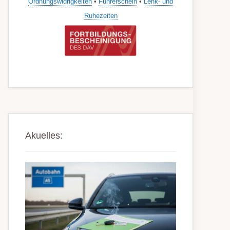
Ordnungswidrigkeiten
•
Führerschein
•
Lenk- und
Ruhezeiten
Akuelles: