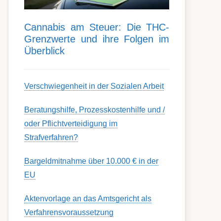
Can­nabis am Steu­er: Die THC-
Grenz­werte und ihre Folgen im
Über­blick
Ver­schwieg­en­heit in der Soz­ial­en Ar­beit
Berat­ungs­hil­fe, Pro­zess­kost­en­hilfe und /
oder Pflicht­ver­teidig­ung im
Strafverfahren?
Bargeldmitnahme über 10.000 € in der
EU
Aktenvorlage an das Amtsgericht als
Verfahrensvoraussetzung