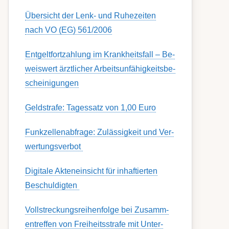
Übersicht der Lenk- und Ruhezeiten
nach VO (EG) 561/2006
Ent­gelt­fort­zahl­ung im Krank­heits­fall – Be­
weis­wert ärzt­lich­er Ar­beits­un­fähig­keits­be­
schein­igung­en
Geldstrafe: Tagessatz von 1,00 Euro
Funk­zell­en­ab­fra­ge: Zu­lässig­keit und Ver­
wert­ungs­ver­bot
Digitale Akteneinsicht für inhaftierten
Beschuldigten
Voll­streckungs­­­reihenfolge bei Zusamm­­
en­treffen von Frei­heits­strafe mit Unter­