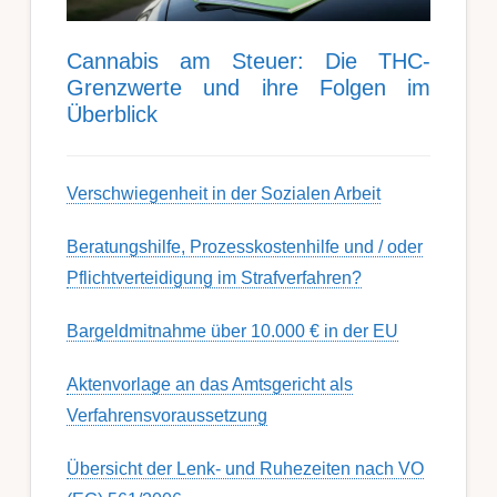
Can­nabis am Steu­er: Die THC-
Grenz­werte und ihre Folgen im
Über­blick
Ver­schwieg­en­heit in der Soz­ial­en Ar­beit
Berat­ungs­hil­fe, Pro­zess­kost­en­hilfe und / oder
Pflicht­ver­teidig­ung im Strafverfahren?
Bargeldmitnahme über 10.000 € in der EU
Aktenvorlage an das Amtsgericht als
Verfahrensvoraussetzung
Übersicht der Lenk- und Ruhezeiten nach VO