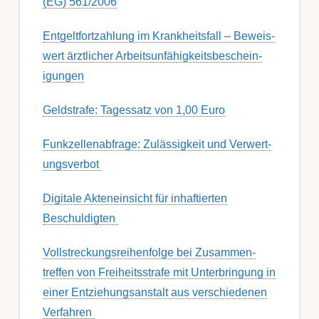
(EG) 561/2006
Ent­gelt­fort­zahl­ung im Krank­heits­fall – Be­weis­
wert ärzt­lich­er Ar­beits­un­fähig­keits­be­schein­
igung­en
Geldstrafe: Tagessatz von 1,00 Euro
Funk­zell­en­ab­fra­ge: Zu­lässig­keit und Ver­wert­
ungs­ver­bot
Digitale Akteneinsicht für inhaftierten
Beschuldigten
Voll­streckungs­­­reihenfolge bei Zusamm­­en­
treffen von Frei­heits­strafe mit Unter­bring­ung in
einer Ent­ziehungs­anstalt aus ver­schied­enen
Ver­fahren