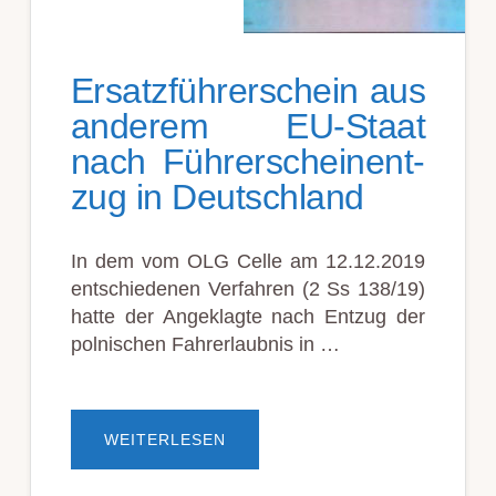
Ersatz­führ­er­schein aus
an­der­em EU-Staat
nach Führ­er­schein­ent­
zug in Deutsch­land
In dem vom OLG Celle am 12.12.2019
ent­schied­en­en Ver­fahren (2 Ss 138/19)
hatte der Ange­klagte nach Ent­zug der
pol­nisch­en Fahr­er­laub­nis in …
ÜBERERSATZ­
WEITERLESEN
FÜHR­
ER­
SCHEIN