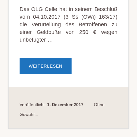
Das OLG Celle hat in seinem Beschluß
vom 04.10.2017 (3 Ss (OWi) 163/17)
die Verurteilung des Betroffenen zu
einer Geldbuße von 250 € wegen
unbefugter …
ÜBER250
WEITERLESEN
€
BUSSGELD F
ÜR D
OKU­M
ENTATION V
ON V
ER­K
EHRS­V
ER­S
Veröffentlicht:
1. Dezember 2017
Ohne
TÖSSEN MI
T DA
Gewähr...
SH­CA
M