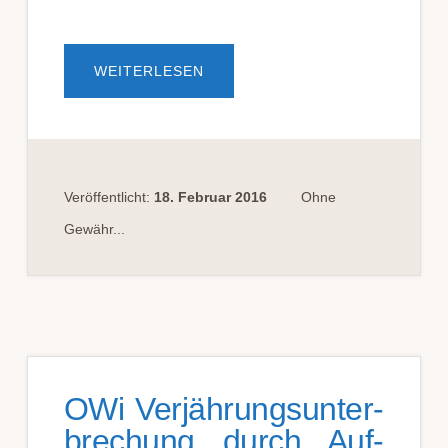
ÜBERAKTEN­
WEITERLESEN
VER­
SEND­
UNGS­
PAU­
SCHA­
LE
NUR
DANN
WENN
Veröffentlicht:
18. Februar 2016
Ohne
AKTEN­
VER­
Gewähr...
SEND­
UNG
MIT
(POST-)
DIENST­
LEIST­
ER
ER­
FOLGT
OWi Ver­jährungs­unter­
brech­ung durch Auf­