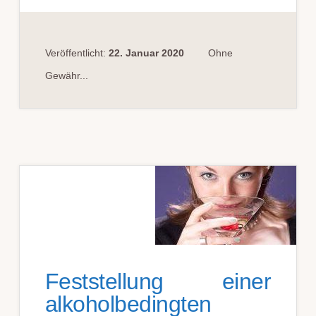
AUS
AN­
DER­
EM
EU-
STAAT
Veröffentlicht:
22. Januar 2020
Ohne
NACH
FÜHR­
Gewähr...
ER­
SCHEIN­
ENT­
ZUG
IN
DEUTSCH­
LAND
Feststellung einer
alkoholbedingten