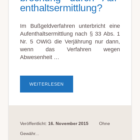
ent­halts­er­mitt­lung?
Im Bußgeldverfahren unterbricht eine
Aufenthaltsermittlung nach § 33 Abs. 1
Nr. 5 OWiG die Verjährung nur dann,
wenn das Verfahren wegen
Abwesenheit …
ÜBEROWI
WEITERLESEN
VER­
JÄHRUNGS­
UNTER­
BRECH­
UNG
DURCH
AUF­
ENT­
HALTS­
Veröffentlicht:
16. November 2015
Ohne
ER­
MITT­
Gewähr...
LUNG?