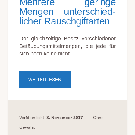
Mehr­ere geringe
Meng­en unter­schied­
lich­er Rausch­gift­arten
Der gleich­zeit­ige Besitz ver­schied­en­er
Be­täubungs­mittel­mengen, die jede für
sich noch keine nicht …
ÜBERMEHR­
WEITERLESEN
ERE
GERINGE
MENG­
EN
UNTER­
SCHIED­
LICH­
ER
RAUSCH­
Veröffentlicht:
8. November 2017
Ohne
GIFT­
ARTEN
Gewähr...