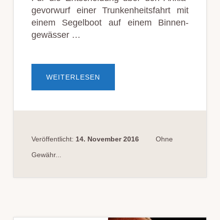
ge­vor­wurf einer Trunken­heits­fahrt mit
einem Segelboot auf einem Binnen­
gewässer …
ÜBERTRUNK­
WEITERLESEN
EN­
HEITS­
FAHRT
MIT
EIN­
EM
SEGEL­
BOOT
Veröffentlicht:
14. November 2016
Ohne
Gewähr...