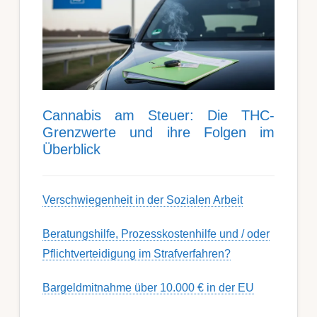
Can­nabis am Steu­er: Die THC-
Grenz­werte und ihre Folgen im
Über­blick
Ver­schwieg­en­heit in der Soz­ial­en Ar­beit
Berat­ungs­hil­fe, Pro­zess­kost­en­hilfe und / oder
Pflicht­ver­teidig­ung im Strafverfahren?
Bargeldmitnahme über 10.000 € in der EU