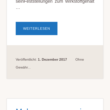
seinFest­stell­ungen zum Wirk­stoff­ge­halt
…
ÜBERFEST­
WEITERLESEN
STELLUNG­
EN
ZUM
WIRK­
STOFF­
GEHALT
VON
DRO­
GEN…
Veröffentlicht:
1. Dezember 2017
Ohne
Gewähr...