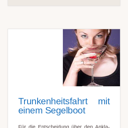
Trunk­en­heits­fahrt mit
ein­em Segel­boot
Für die Entscheidung über den An­kla­