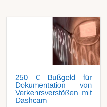
250 € Bußgeld für
Doku­mentation von
Ver­kehrs­ver­stößen mit
Dash­cam