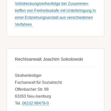
Voll­streckungs­­­reihenfolge bei Zusamm­­en­
treffen von Frei­heits­strafe mit Unter­bring­ung in
einer Ent­ziehungs­anstalt aus ver­schied­enen
Ver­fahren
Rechtsanwalt Joachim Sokolowski
Strafverteidiger
Fachanwalt für Sozialrecht
Offenbacher Str. 99
63263 Neu-Isenburg
Tel.
06102 88478-0