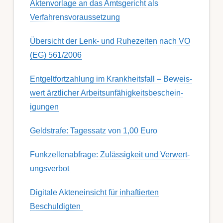
Aktenvorlage an das Amtsgericht als
Verfahrensvoraussetzung
Übersicht der Lenk- und Ruhezeiten nach VO
(EG) 561/2006
Ent­gelt­fort­zahl­ung im Krank­heits­fall – Be­weis­
wert ärzt­lich­er Ar­beits­un­fähig­keits­be­schein­
igung­en
Geldstrafe: Tagessatz von 1,00 Euro
Funk­zell­en­ab­fra­ge: Zu­lässig­keit und Ver­wert­
ungs­ver­bot
Digitale Akteneinsicht für inhaftierten
Beschuldigten