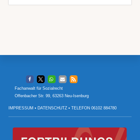
Footer
Fachanwalt für Sozialrecht
Offenbacher Str. 99, 63263 Neu-Isenburg
IMPRESSUM
•
DATENSCHUTZ
•
TELEFON 06102 884780