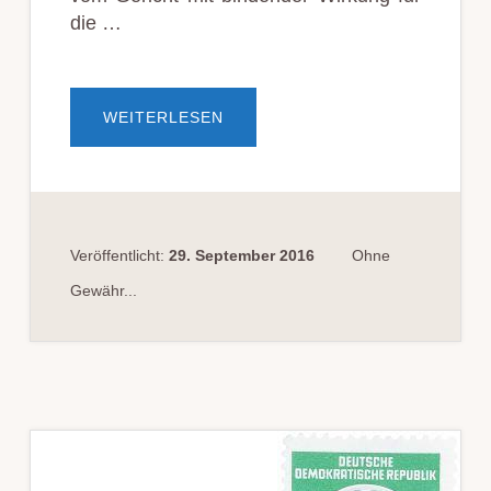
die …
ÜBERRÜCK­
WEITERLESEN
NAH­
ME
EIN­
ER
TE­
LE­
FON­
ER­
LAUB­
Veröffentlicht:
29. September 2016
Ohne
NIS
FÜR
Gewähr...
UN­
TER­
SUCH­
UNGS­
GE­
FANG­
ENE