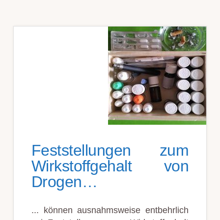
Fest­stellung­en zum
Wirk­stoff­gehalt von
Dro­gen…
... kön­nen aus­nahms­weise ent­behr­lich