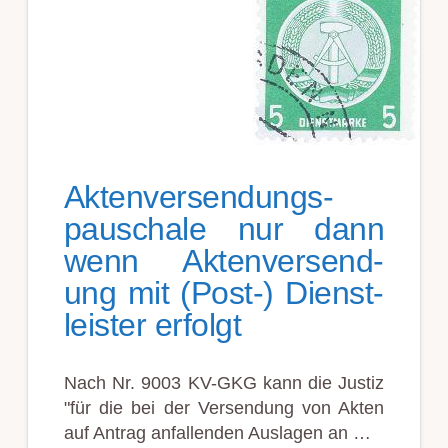
Akten­ver­send­ungs­
pau­scha­le nur dann
wenn Akten­ver­send­
ung mit (Post-) Dienst­
leist­er er­folgt
Nach Nr. 9003 KV-GKG kann die Justiz
"für die bei der Ver­send­ung von Akten
auf An­trag an­fall­en­den Aus­lagen an …