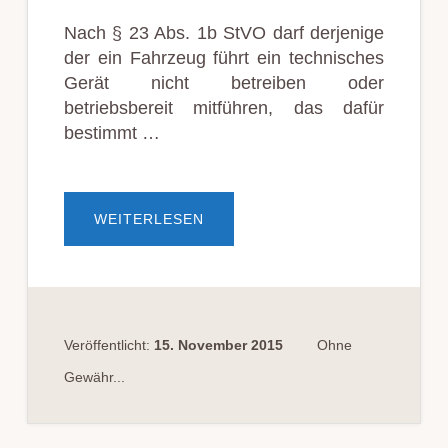
Nach § 23 Abs. 1b StVO darf derjenige
der ein Fahrzeug führt ein technisches
Gerät nicht betreiben oder
betriebsbereit mitführen, das dafür
bestimmt …
ÜBERBUSSGELD B
WEITERLESEN
EI L
AUFENDER B
LITZER-A
PP A
UF D
EM S
MARTPHONE
Veröffentlicht:
15. November 2015
Ohne
Gewähr...