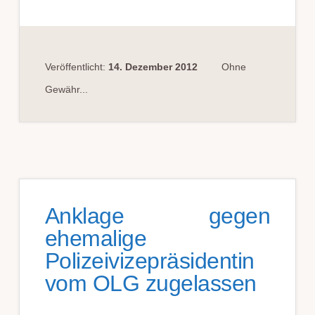
NICHT
IMMER
NUR
AUF
ANTRAG
DER
STAATSANWALTSCHAFT
Veröffentlicht:
14. Dezember 2012
Ohne
Gewähr...
Anklage gegen
ehemalige
Polizeivizepräsidentin
vom OLG zugelassen