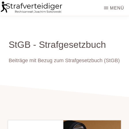
Zum
Zur
MENÜ
Inhalt
Seitenspalte
STRAFVERTEIDIGER
Rechtsanwalt
springen
springen
Strafrecht
-
StGB - Strafgesetzbuch
Fachanwalt
für
Beiträge mit Bezug zum Strafgesetzbuch (StGB)
Sozialrecht
-
Sokolowski