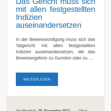
Das Gericht muss sich
mit allen festgestellten
Indizien
auseinandersetzen
In der Beweiswürdigung muss sich das
Tatgericht mit allen festgestellten
Indizien auseinandersetzen, die das
Beweisergebnis zu Gunsten oder zu …
ÜBERDAS
WEITERLESEN
GERICHT
MUSS
SICH
MIT
ALLEN
FESTGESTELLTEN
INDIZIEN
AUSEINANDERSETZEN
Veröffentlicht:
28. November 2012
Ohne