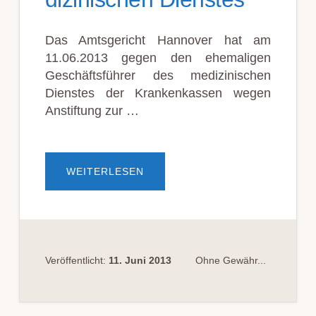
Das Amtsgericht Hannover hat am
11.06.2013 gegen den ehemaligen
Geschäftsführer des medizinischen
Dienstes der Krankenkassen wegen
Anstiftung zur …
ÜBERSTRAFBEFEHL
WEITERLESEN
GEGEN
GE­
SCHÄFTSFÜHR­
ER
DES
ME­
DIZIN­
ISCH­
EN
Veröffentlicht:
11. Juni 2013
Ohne Gewähr...
DIENST­
ES