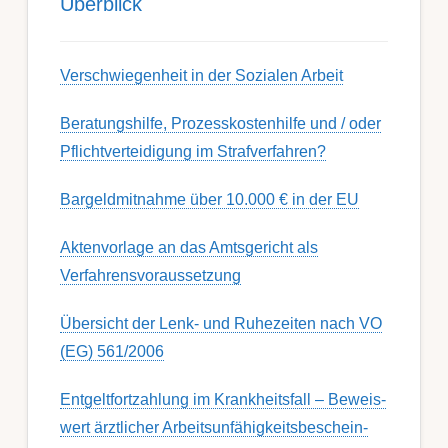
Über­blick
Ver­schwieg­en­heit in der Soz­ial­en Ar­beit
Berat­ungs­hil­fe, Pro­zess­kost­en­hilfe und / oder
Pflicht­ver­teidig­ung im Strafverfahren?
Bargeldmitnahme über 10.000 € in der EU
Aktenvorlage an das Amtsgericht als
Verfahrensvoraussetzung
Übersicht der Lenk- und Ruhezeiten nach VO
(EG) 561/2006
Ent­gelt­fort­zahl­ung im Krank­heits­fall – Be­weis­
wert ärzt­lich­er Ar­beits­un­fähig­keits­be­schein­