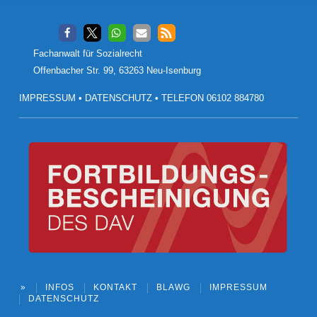
Footer
Fachanwalt für Sozialrecht
Offenbacher Str. 99, 63263 Neu-Isenburg
IMPRESSUM
•
DATENSCHUTZ
•
TELEFON 06102 884780
»
INFOS
KONTAKT
BLAWG
IMPRESSUM
DATENSCHUTZ