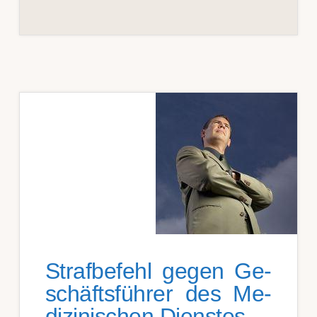
Strafbefehl gegen Ge­
schäftsführ­er des Me­
dizin­isch­en Dienst­es