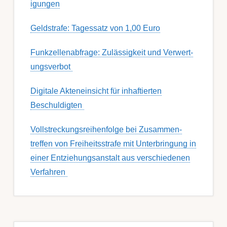
igung­en
Geldstrafe: Tagessatz von 1,00 Euro
Funk­zell­en­ab­fra­ge: Zu­lässig­keit und Ver­wert­
ungs­ver­bot
Digitale Akteneinsicht für inhaftierten
Beschuldigten
Voll­streckungs­­­reihenfolge bei Zusamm­­en­
treffen von Frei­heits­strafe mit Unter­bring­ung in
einer Ent­ziehungs­anstalt aus ver­schied­enen
Ver­fahren