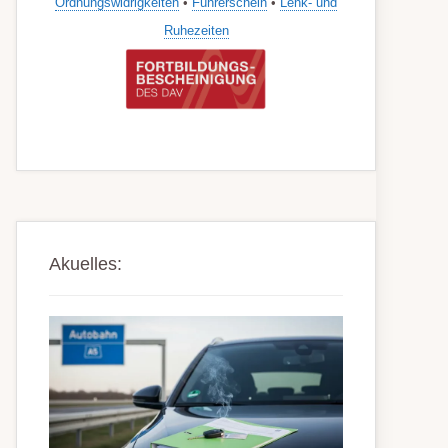
Ordnungswidrigkeiten
•
Führerschein
•
Lenk- und
Ruhezeiten
Akuelles: