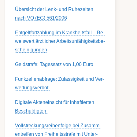
Übersicht der Lenk- und Ruhezeiten
nach VO (EG) 561/2006
Ent­gelt­fort­zahl­ung im Krank­heits­fall – Be­
weis­wert ärzt­lich­er Ar­beits­un­fähig­keits­be­
schein­igung­en
Geldstrafe: Tagessatz von 1,00 Euro
Funk­zell­en­ab­fra­ge: Zu­lässig­keit und Ver­
wert­ungs­ver­bot
Digitale Akteneinsicht für inhaftierten
Beschuldigten
Voll­streckungs­­­reihenfolge bei Zusamm­­
en­treffen von Frei­heits­strafe mit Unter­