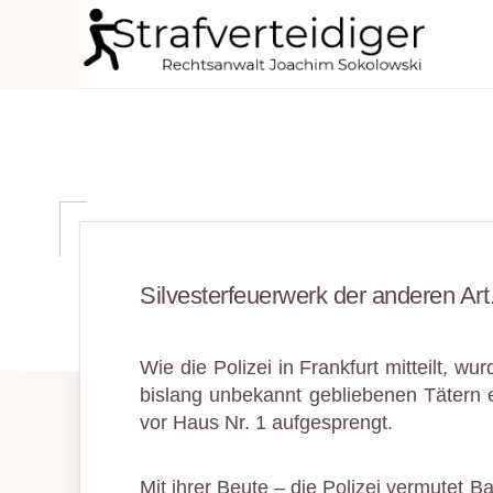
Zur
Zum
Zur
Hauptnavigation
Inhalt
Seitenspalte
STRAFVERTEIDIGER
springen
springen
springen
Rechtsanwalt
Strafrecht
-
Fachanwalt
für
Sozialrecht
Silvesterfeuerwerk der anderen Ar
-
Sokolowski
Wie die Polizei in Frankfurt mitteilt, 
bislang unbekannt gebliebenen Tätern e
vor Haus Nr. 1 aufgesprengt.
Mit ihrer Beute – die Polizei vermutet 