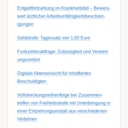
Ent­gelt­fort­zahl­ung im Krank­heits­fall – Be­weis­
wert ärzt­lich­er Ar­beits­un­fähig­keits­be­schein­
igung­en
Geldstrafe: Tagessatz von 1,00 Euro
Funk­zell­en­ab­fra­ge: Zu­lässig­keit und Ver­wert­
ungs­ver­bot
Digitale Akteneinsicht für inhaftierten
Beschuldigten
Voll­streckungs­­­reihenfolge bei Zusamm­­en­
treffen von Frei­heits­strafe mit Unter­bring­ung in
einer Ent­ziehungs­anstalt aus ver­schied­enen
Ver­fahren