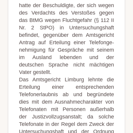
hatte der Be­schuldig­te, der sich wegen
des Ver­dachts des Ver­stoßes gegen
das BtMG wegen Flucht­gefahr (§ 112 II
Nr. 2 StPO) in Unter­suchungs­haft
befindet, gegen­über dem Amts­ge­richt
An­trag auf Er­teil­ung ein­er Telefon­ge­
nehmig­ung für Ge­spräche mit sein­em
im Aus­land leben­den und der
deutschen Sprache nicht mächtigen
Vater gestellt.
Das Amtsgericht Limburg lehnte die
Erteilung einer entsprechenden
Telefonerlaubnis ab und begründete
dies mit dem Ausnahmecharakter von
Telefonaten mit Personen außerhalb
der Justizvollzugsanstalt; da solche
Telefonate in der Regel dem Zweck der
Untersuchungshaft und der Ordnung