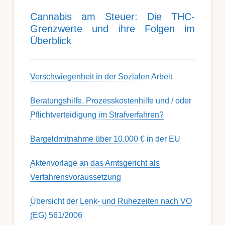
Can­nabis am Steu­er: Die THC-
Grenz­werte und ihre Folgen im
Über­blick
Ver­schwieg­en­heit in der Soz­ial­en Ar­beit
Berat­ungs­hil­fe, Pro­zess­kost­en­hilfe und / oder
Pflicht­ver­teidig­ung im Strafverfahren?
Bargeldmitnahme über 10.000 € in der EU
Aktenvorlage an das Amtsgericht als
Verfahrensvoraussetzung
Übersicht der Lenk- und Ruhezeiten nach VO
(EG) 561/2006