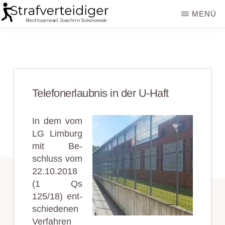
Zum
Zur
MENÜ
Inhalt
Seitenspalte
STRAFVERTEIDIGER
Rechtsanwalt
springen
springen
Strafrecht
-
Fachanwalt
Tele­fon­er­laub­nis in der U-Haft
für
Sozialrecht
In dem vom
-
LG Lim­burg
mit Be­
Sokolowski
schluss vom
22.10.2018
(1 Qs
125/18) ent­
schied­en­en
Ver­fahren