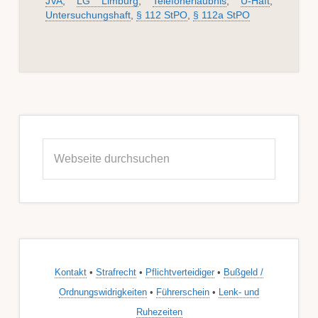
JVA
,
LG Limburg
,
Telefonerlaubnis
,
U-Haft
,
Untersuchungshaft
,
§ 112 StPO
,
§ 112a StPO
Seitenspalte
Webseite
durchsuchen
Kontakt
•
Strafrecht
•
Pflichtverteidiger
•
Bußgeld /
Ordnungswidrigkeiten
•
Führerschein
•
Lenk- und
Ruhezeiten